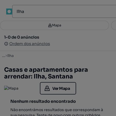
1
Mapa
Mapa
Filtros
Guardar pesquisa
2
1-0 de 0 anúncios
1-0 de 0 anúncios
Ordenar
Ordem dos anúncios
Ordem dos anúncios
...
Ilha
Casas e apartamentos para
arrendar: Ilha, Santana
Ver Mapa
Nenhum resultado encontrado
Não encontrámos resultados que correspondam à
sua pesquisa. Tente de novo com outros critérios