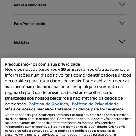
Sobre o Imovirtual
Para Profissionais
Notícias
PORTAIS
Preocupamo-nos com a sua privacidade
Nós e os nossos parceiros
429
armazenamos e/ou acedemos a
informações num dispositivo, tais como identificadores únicos
Mapa do Site
em cookies para tratar dados pessoais. Pode aceitar ou gerir as
suas escolhas clicando abaixo ou em qualquer momento na
página da política de privacidade. Estas escolhas serão
sinalizadas aos nossos parceiros e não afetarão os dados de
Contacte-nos
navegação.
Política de Cookies,
Política de Privacidade
Nós e os nossos parceiros tratamos os dados para fornecermos:
Utilizar dados de geolocalização precisos. Procurar ativamente as características
do dispositivo para identificação. Compreender os públicos através de estatísticas
SIGA-NOS:
ou combinações de dados de diferentes fontes. Armazenar e/ou aceder a
informações num dispositivo. Medir o desempenho da publicidade. Criar perfis
para personalizar conteúdos. Criar perfis para publicidade personalizada.
Desenvolver e melhorar serviços. Utilizar dados limitados para selecionar