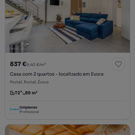
837 €
9,40 €/m²
Casa com 2 quartos - localizado em Evora
Portel, Portel, Évora
T2
89 m²
Tipologia
Preço por metro quadrado
Uniplaces
Profissional