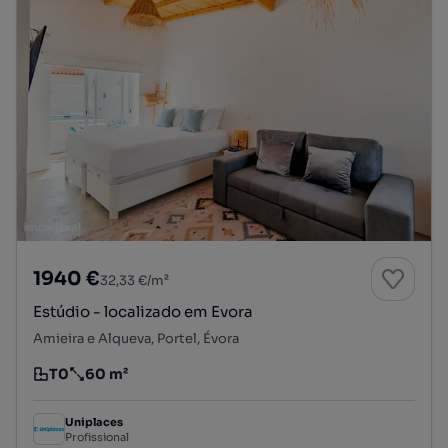
1940 €
32,33 €/m²
Estúdio - localizado em Evora
Amieira e Alqueva, Portel, Évora
T0
60 m²
Tipologia
Preço por metro quadrado
Uniplaces
Profissional