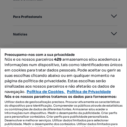
Para Profissionais
Notícias
PORTAIS
Preocupamo-nos com a sua privacidade
Nós e os nossos parceiros
429
armazenamos e/ou acedemos a
informações num dispositivo, tais como identificadores únicos
Mapa do Site
em cookies para tratar dados pessoais. Pode aceitar ou gerir as
suas escolhas clicando abaixo ou em qualquer momento na
página da política de privacidade. Estas escolhas serão
sinalizadas aos nossos parceiros e não afetarão os dados de
Contacte-nos
navegação.
Política de Cookies,
Política de Privacidade
Nós e os nossos parceiros tratamos os dados para fornecermos:
Utilizar dados de geolocalização precisos. Procurar ativamente as características
do dispositivo para identificação. Compreender os públicos através de estatísticas
SIGA-NOS:
ou combinações de dados de diferentes fontes. Armazenar e/ou aceder a
informações num dispositivo. Medir o desempenho da publicidade. Criar perfis
para personalizar conteúdos. Criar perfis para publicidade personalizada.
Desenvolver e melhorar serviços. Utilizar dados limitados para selecionar
publicidade. Medir o desempenho dos conteúdos. Utilizar dados limitados para