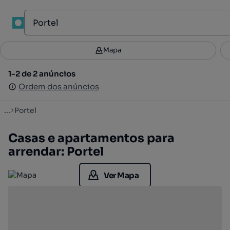
1
Mapa
Mapa
Filtros
Guardar pesquisa
2
1-2 de 2 anúncios
1-2 de 2 anúncios
Ordenar
Ordem dos anúncios
Ordem dos anúncios
...
Portel
Casas e apartamentos para
arrendar: Portel
Ver Mapa