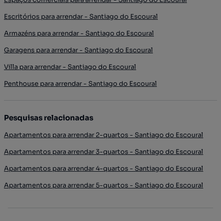
Escritórios para arrendar - Santiago do Escoural
Armazéns para arrendar - Santiago do Escoural
Garagens para arrendar - Santiago do Escoural
Villa para arrendar - Santiago do Escoural
Penthouse para arrendar - Santiago do Escoural
Pesquisas relacionadas
Apartamentos para arrendar 2-quartos - Santiago do Escoural
Apartamentos para arrendar 3-quartos - Santiago do Escoural
Apartamentos para arrendar 4-quartos - Santiago do Escoural
Apartamentos para arrendar 5-quartos - Santiago do Escoural