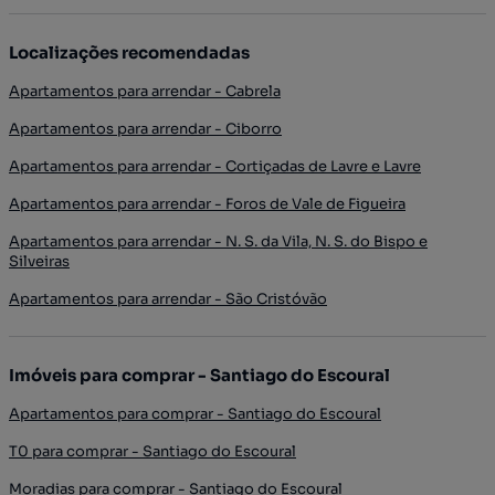
Localizações recomendadas
Apartamentos para arrendar - Cabrela
Apartamentos para arrendar - Ciborro
Apartamentos para arrendar - Cortiçadas de Lavre e Lavre
Apartamentos para arrendar - Foros de Vale de Figueira
Apartamentos para arrendar - N. S. da Vila, N. S. do Bispo e
Silveiras
Apartamentos para arrendar - São Cristóvão
Imóveis para comprar - Santiago do Escoural
Apartamentos para comprar - Santiago do Escoural
T0 para comprar - Santiago do Escoural
Moradias para comprar - Santiago do Escoural