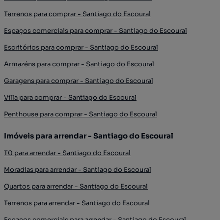
Terrenos para comprar - Santiago do Escoural
Espaços comerciais para comprar - Santiago do Escoural
Escritórios para comprar - Santiago do Escoural
Armazéns para comprar - Santiago do Escoural
Garagens para comprar - Santiago do Escoural
Villa para comprar - Santiago do Escoural
Penthouse para comprar - Santiago do Escoural
Imóveis para arrendar - Santiago do Escoural
T0 para arrendar - Santiago do Escoural
Moradias para arrendar - Santiago do Escoural
Quartos para arrendar - Santiago do Escoural
Terrenos para arrendar - Santiago do Escoural
Espaços comerciais para arrendar - Santiago do Escoural