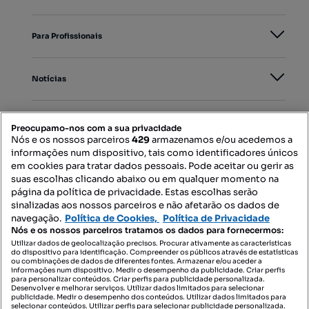
Para Profissionais
Notícias
PORTAIS
Preocupamo-nos com a sua privacidade
Nós e os nossos parceiros
429
armazenamos e/ou acedemos a
informações num dispositivo, tais como identificadores únicos
Mapa do Site
em cookies para tratar dados pessoais. Pode aceitar ou gerir as
suas escolhas clicando abaixo ou em qualquer momento na
página da política de privacidade. Estas escolhas serão
sinalizadas aos nossos parceiros e não afetarão os dados de
Contacte-nos
navegação.
Política de Cookies,
Política de Privacidade
Nós e os nossos parceiros tratamos os dados para fornecermos:
Utilizar dados de geolocalização precisos. Procurar ativamente as características
do dispositivo para identificação. Compreender os públicos através de estatísticas
SIGA-NOS:
ou combinações de dados de diferentes fontes. Armazenar e/ou aceder a
informações num dispositivo. Medir o desempenho da publicidade. Criar perfis
para personalizar conteúdos. Criar perfis para publicidade personalizada.
Desenvolver e melhorar serviços. Utilizar dados limitados para selecionar
publicidade. Medir o desempenho dos conteúdos. Utilizar dados limitados para
selecionar conteúdos. Utilizar perfis para selecionar publicidade personalizada.