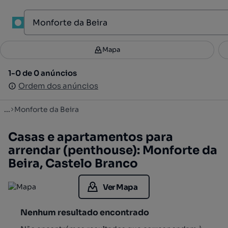
1
Mapa
Mapa
Filtros
Guardar pesquisa
3
1-0 de 0 anúncios
1-0 de 0 anúncios
Ordenar
Ordem dos anúncios
Ordem dos anúncios
...
Monforte da Beira
Casas e apartamentos para
arrendar (penthouse): Monforte da
Beira, Castelo Branco
Ver Mapa
Nenhum resultado encontrado