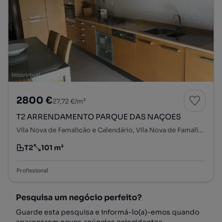
2800 €
27,72 €/m²
T2 ARRENDAMENTO PARQUE DAS NAÇOES
Vila Nova de Famalicão e Calendário, Vila Nova de Famalicão, Braga
T2
101 m²
Tipologia
Preço por metro quadrado
Profissional
Pesquisa um negócio perfeito?
Guarde esta pesquisa e informá-lo(a)-emos quando