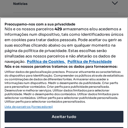
Notícias
PORTAIS
Preocupamo-nos com a sua privacidade
Nós e os nossos parceiros
429
armazenamos e/ou acedemos a
informações num dispositivo, tais como identificadores únicos
Mapa do Site
em cookies para tratar dados pessoais. Pode aceitar ou gerir as
suas escolhas clicando abaixo ou em qualquer momento na
página da política de privacidade. Estas escolhas serão
sinalizadas aos nossos parceiros e não afetarão os dados de
Contacte-nos
navegação.
Política de Cookies,
Política de Privacidade
Nós e os nossos parceiros tratamos os dados para fornecermos:
Utilizar dados de geolocalização precisos. Procurar ativamente as características
do dispositivo para identificação. Compreender os públicos através de estatísticas
SIGA-NOS:
ou combinações de dados de diferentes fontes. Armazenar e/ou aceder a
informações num dispositivo. Medir o desempenho da publicidade. Criar perfis
para personalizar conteúdos. Criar perfis para publicidade personalizada.
Desenvolver e melhorar serviços. Utilizar dados limitados para selecionar
publicidade. Medir o desempenho dos conteúdos. Utilizar dados limitados para
selecionar conteúdos. Utilizar perfis para selecionar publicidade personalizada.
DESCARREGAR NA:
Utilizar perfis para selecionar conteúdos personalizados.
Lista de parceiros (fornecedores)
Aceitar tudo