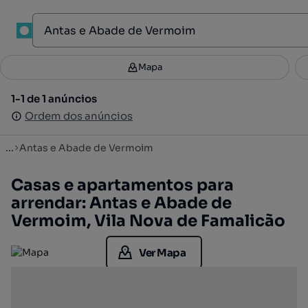
1
Mapa
Mapa
Filtros
Guardar pesquisa
2
1-1 de 1 anúncios
1-1 de 1 anúncios
Ordenar
Ordem dos anúncios
Ordem dos anúncios
...
Antas e Abade de Vermoim
Casas e apartamentos para
arrendar: Antas e Abade de
Vermoim, Vila Nova de Famalicão
Ver Mapa