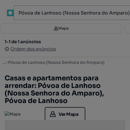
1
Mapa
Mapa
Filtros
Guardar pesquisa
2
1-1 de 1 anúncios
1-1 de 1 anúncios
Ordenar
Ordem dos anúncios
Ordem dos anúncios
...
Póvoa de Lanhoso (Nossa Senhora do Amparo)
Casas e apartamentos para
arrendar: Póvoa de Lanhoso
(Nossa Senhora do Amparo),
Póvoa de Lanhoso
Ver Mapa