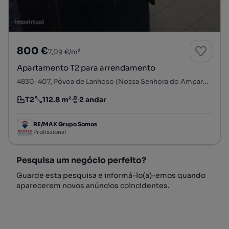
800 €
7,09 €/m²
Apartamento T2 para arrendamento
4830-407, Póvoa de Lanhoso (Nossa Senhora do Amparo), Póvoa de Lanhoso, Braga
T2
112.8 m²
2 andar
Tipologia
Preço por metro quadrado
Andar
RE/MAX Grupo Somos
Profissional
Pesquisa um negócio perfeito?
Guarde esta pesquisa e informá-lo(a)-emos quando
aparecerem novos anúncios coincidentes.