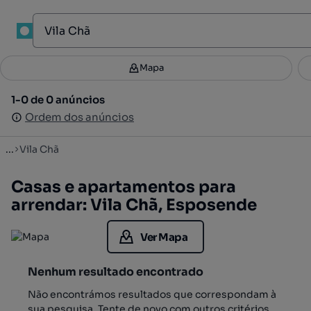
1
Mapa
Mapa
Filtros
Guardar pesquisa
2
1-0 de 0 anúncios
1-0 de 0 anúncios
Ordenar
Ordem dos anúncios
Ordem dos anúncios
...
Vila Chã
Casas e apartamentos para
arrendar: Vila Chã, Esposende
Ver Mapa
Nenhum resultado encontrado
Não encontrámos resultados que correspondam à
sua pesquisa. Tente de novo com outros critérios