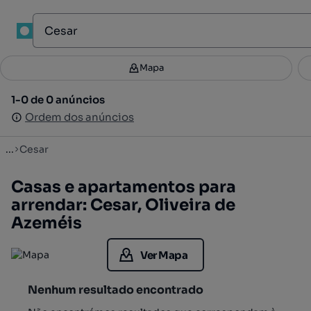
1
Mapa
Mapa
Filtros
Guardar pesquisa
2
1-0 de 0 anúncios
1-0 de 0 anúncios
Ordenar
Ordem dos anúncios
Ordem dos anúncios
...
Cesar
Casas e apartamentos para
arrendar: Cesar, Oliveira de
Azeméis
Ver Mapa
Nenhum resultado encontrado