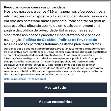
PORTAIS
Preocupamo-nos com a sua privacidade
Nós e os nossos parceiros
429
armazenamos e/ou acedemos a
informações num dispositivo, tais como identificadores únicos
Mapa do Site
em cookies para tratar dados pessoais. Pode aceitar ou gerir as
suas escolhas clicando abaixo ou em qualquer momento na
página da política de privacidade. Estas escolhas serão
sinalizadas aos nossos parceiros e não afetarão os dados de
Contacte-nos
navegação.
Política de Cookies,
Política de Privacidade
Nós e os nossos parceiros tratamos os dados para fornecermos:
Utilizar dados de geolocalização precisos. Procurar ativamente as características
do dispositivo para identificação. Compreender os públicos através de estatísticas
SIGA-NOS:
ou combinações de dados de diferentes fontes. Armazenar e/ou aceder a
informações num dispositivo. Medir o desempenho da publicidade. Criar perfis
para personalizar conteúdos. Criar perfis para publicidade personalizada.
Desenvolver e melhorar serviços. Utilizar dados limitados para selecionar
publicidade. Medir o desempenho dos conteúdos. Utilizar dados limitados para
selecionar conteúdos. Utilizar perfis para selecionar publicidade personalizada.
DESCARREGAR NA:
Utilizar perfis para selecionar conteúdos personalizados.
Lista de parceiros (fornecedores)
Aceitar tudo
Aceitar necessários
© 2026 Imovirtual.com, OLX Portugal, S.A.
TERMOS DE UTILIZAÇÃO