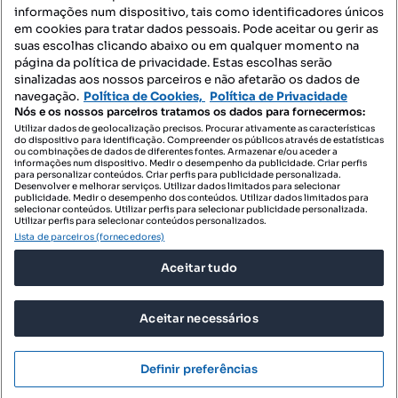
informações num dispositivo, tais como identificadores únicos
Mapa do Site
em cookies para tratar dados pessoais. Pode aceitar ou gerir as
suas escolhas clicando abaixo ou em qualquer momento na
página da política de privacidade. Estas escolhas serão
sinalizadas aos nossos parceiros e não afetarão os dados de
Contacte-nos
navegação.
Política de Cookies,
Política de Privacidade
Nós e os nossos parceiros tratamos os dados para fornecermos:
Utilizar dados de geolocalização precisos. Procurar ativamente as características
do dispositivo para identificação. Compreender os públicos através de estatísticas
SIGA-NOS:
ou combinações de dados de diferentes fontes. Armazenar e/ou aceder a
informações num dispositivo. Medir o desempenho da publicidade. Criar perfis
para personalizar conteúdos. Criar perfis para publicidade personalizada.
Desenvolver e melhorar serviços. Utilizar dados limitados para selecionar
publicidade. Medir o desempenho dos conteúdos. Utilizar dados limitados para
selecionar conteúdos. Utilizar perfis para selecionar publicidade personalizada.
DESCARREGAR NA:
Utilizar perfis para selecionar conteúdos personalizados.
Lista de parceiros (fornecedores)
Aceitar tudo
Aceitar necessários
© 2026 Imovirtual.com, OLX Portugal, S.A.
TERMOS DE UTILIZAÇÃO
Definir preferências
POLÍTICA DE PRIVACIDADE
CONFIGURAÇÕES DE PRIVACIDADE