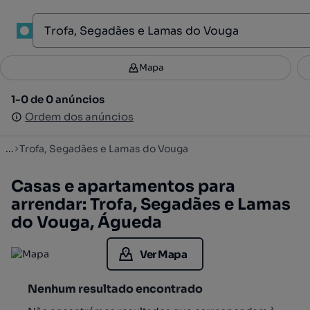
1
Mapa
Mapa
Filtros
Guardar pesquisa
2
1-0 de 0 anúncios
1-0 de 0 anúncios
Ordenar
Ordem dos anúncios
Ordem dos anúncios
...
Trofa, Segadães e Lamas do Vouga
Casas e apartamentos para
arrendar: Trofa, Segadães e Lamas
do Vouga, Águeda
Ver Mapa
Nenhum resultado encontrado