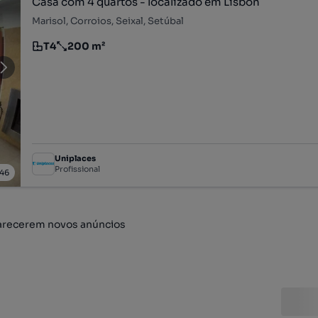
Casa com 4 quartos - localizado em Lisbon
Marisol, Corroios, Seixal, Setúbal
T4
200 m²
Tipologia
Preço por metro quadrado
Uniplaces
Profissional
46
arecerem novos anúncios