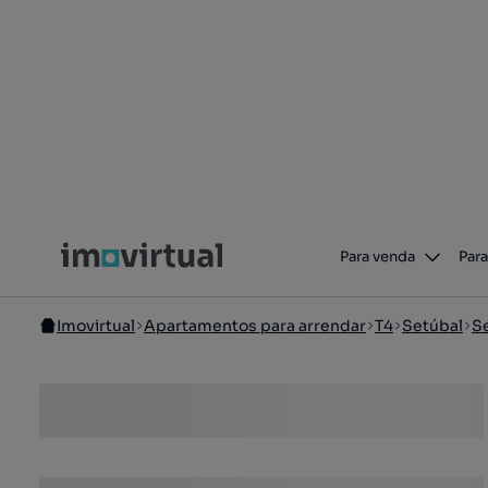
Para venda
Para
Imovirtual
Apartamentos para arrendar
T4
Setúbal
Se