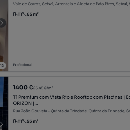
Vale de Carros, Seixal, Arrentela e Aldeia de Paio Pires, Seixal,
T1
65 m²
Tipologia
Preço por metro quadrado
Profissional
/
12
1400 €
25,45 €/m²
T1 Premium com Vista Rio e Rooftop com Piscinas | E
ORIZON |...
T1
55 m²
Tipologia
Preço por metro quadrado