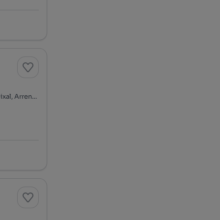
Rua Carlos Paredes - Quinta do Outeiro, Quinta do Outeiro, Seixal, Arrentela e Aldeia de Paio Pires, Seixal, Setúbal