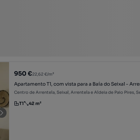
950 €
22,62 €/m²
Apartamento T1, com vista para a Baía do Seixal - Ar
T1
42 m²
Tipologia
Preço por metro quadrado