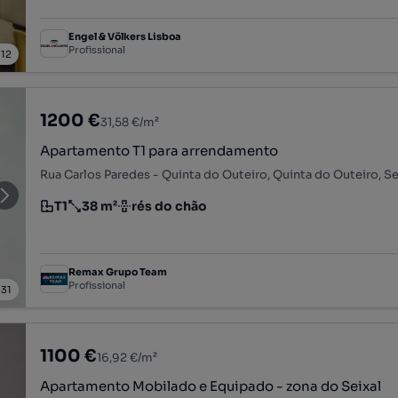
Engel & Völkers Lisboa
Profissional
/
12
1200 €
31,58 €/m²
Apartamento T1 para arrendamento
T1
38 m²
rés do chão
Tipologia
Preço por metro quadrado
Andar
Remax Grupo Team
Profissional
/
31
1100 €
16,92 €/m²
Apartamento Mobilado e Equipado - zona do Seixal