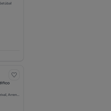
 Setúbal
difico
Rua João Gouveia - Quinta da Trindade, Quinta da Trindade, Seixal, Arrentela e Aldeia de Paio Pires, Seixal, Setúbal