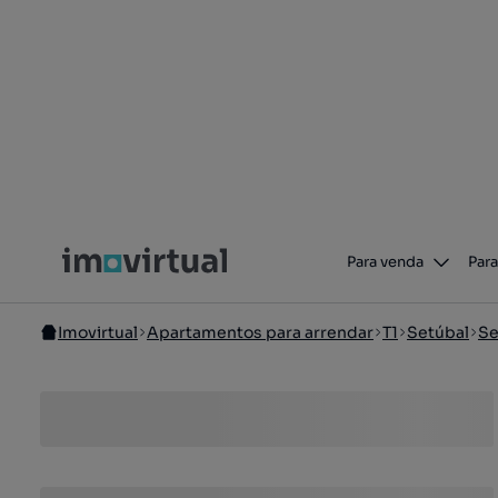
Para venda
Para
Imovirtual
Apartamentos para arrendar
T1
Setúbal
Se