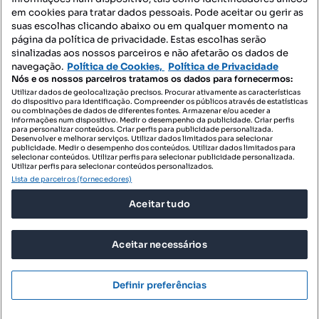
Mapa do Site
em cookies para tratar dados pessoais. Pode aceitar ou gerir as
suas escolhas clicando abaixo ou em qualquer momento na
página da política de privacidade. Estas escolhas serão
sinalizadas aos nossos parceiros e não afetarão os dados de
Contacte-nos
navegação.
Política de Cookies,
Política de Privacidade
Nós e os nossos parceiros tratamos os dados para fornecermos:
Utilizar dados de geolocalização precisos. Procurar ativamente as características
do dispositivo para identificação. Compreender os públicos através de estatísticas
SIGA-NOS:
ou combinações de dados de diferentes fontes. Armazenar e/ou aceder a
informações num dispositivo. Medir o desempenho da publicidade. Criar perfis
para personalizar conteúdos. Criar perfis para publicidade personalizada.
Desenvolver e melhorar serviços. Utilizar dados limitados para selecionar
publicidade. Medir o desempenho dos conteúdos. Utilizar dados limitados para
selecionar conteúdos. Utilizar perfis para selecionar publicidade personalizada.
DESCARREGAR NA:
Utilizar perfis para selecionar conteúdos personalizados.
Lista de parceiros (fornecedores)
Aceitar tudo
Aceitar necessários
© 2026 Imovirtual.com, OLX Portugal, S.A.
TERMOS DE UTILIZAÇÃO
Definir preferências
POLÍTICA DE PRIVACIDADE
CONFIGURAÇÕES DE PRIVACIDADE