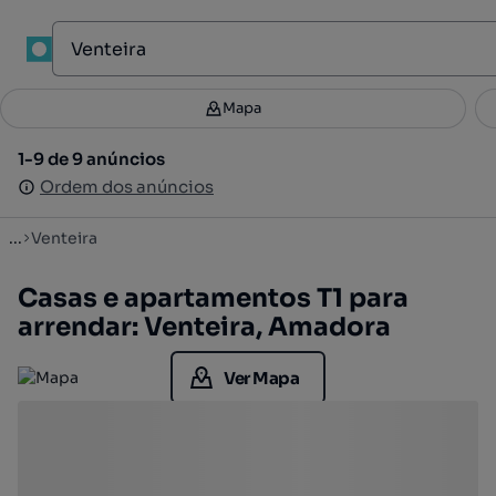
1
Mapa
Mapa
Filtros
Guardar pesquisa
3
1-9 de 9 anúncios
1-9 de 9 anúncios
Ordenar
Ordem dos anúncios
Ordem dos anúncios
...
Venteira
Casas e apartamentos T1 para
arrendar: Venteira, Amadora
Ver Mapa