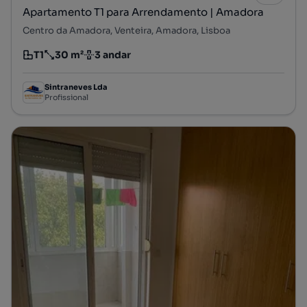
Apartamento T1 para Arrendamento | Amadora
Centro da Amadora, Venteira, Amadora, Lisboa
T1
30 m²
3 andar
Tipologia
Preço por metro quadrado
Andar
Sintraneves Lda
Profissional