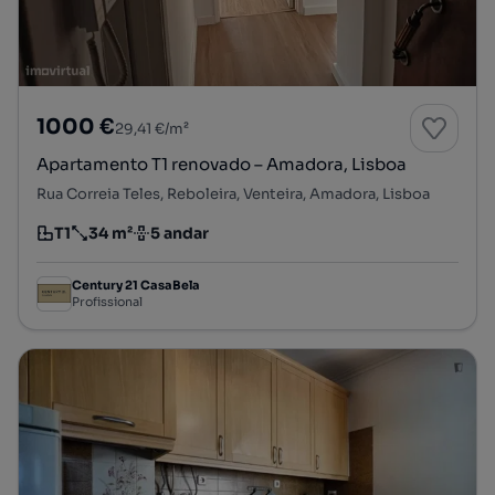
1000 €
29,41 €/m²
Apartamento T1 renovado – Amadora, Lisboa
Rua Correia Teles, Reboleira, Venteira, Amadora, Lisboa
T1
34 m²
5 andar
Tipologia
Preço por metro quadrado
Andar
Century 21 CasaBela
Profissional