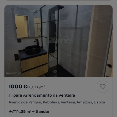
1000 €
28,57 €/m²
T1 para Arrendamento na Venteira
Avenida de Pangim, Reboleira, Venteira, Amadora, Lisboa
T1
35 m²
5 andar
Tipologia
Preço por metro quadrado
Andar