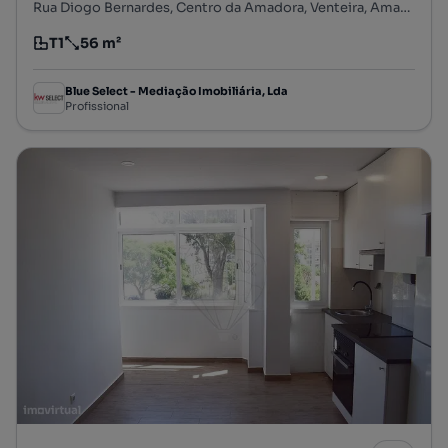
Rua Diogo Bernardes, Centro da Amadora, Venteira, Amadora, Lisboa
T1
56 m²
Tipologia
Preço por metro quadrado
Blue Select - Mediação Imobiliária, Lda
Profissional