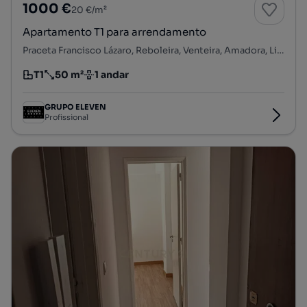
1000 €
20 €/m²
Apartamento T1 para arrendamento
Praceta Francisco Lázaro, Reboleira, Venteira, Amadora, Lisboa
T1
50 m²
1 andar
Tipologia
Preço por metro quadrado
Andar
GRUPO ELEVEN
Profissional