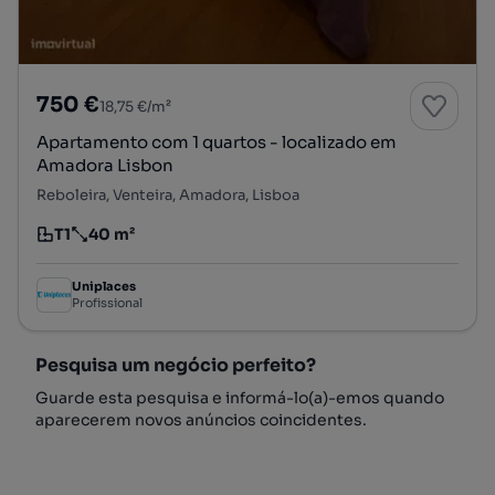
750 €
18,75 €/m²
Apartamento com 1 quartos - localizado em
Amadora Lisbon
Reboleira, Venteira, Amadora, Lisboa
T1
40 m²
Tipologia
Preço por metro quadrado
Uniplaces
Profissional
Pesquisa um negócio perfeito?
Guarde esta pesquisa e informá-lo(a)-emos quando
aparecerem novos anúncios coincidentes.