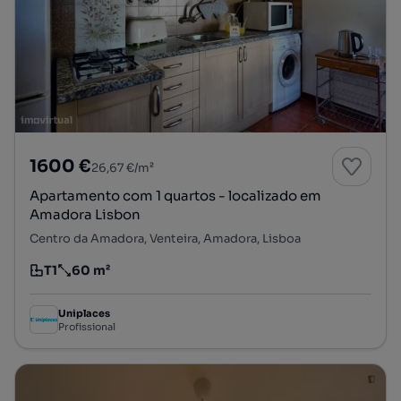
1600 €
26,67 €/m²
Apartamento com 1 quartos - localizado em
Amadora Lisbon
Centro da Amadora, Venteira, Amadora, Lisboa
T1
60 m²
Tipologia
Preço por metro quadrado
Uniplaces
Profissional