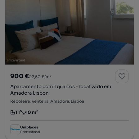
900 €
22,50 €/m²
Apartamento com 1 quartos - localizado em
Amadora Lisbon
Reboleira, Venteira, Amadora, Lisboa
T1
40 m²
Tipologia
Preço por metro quadrado
Uniplaces
Profissional