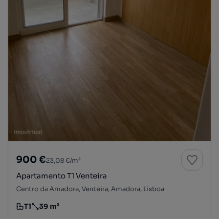
900 €
23,08 €/m²
Apartamento T1 Venteira
Centro da Amadora, Venteira, Amadora, Lisboa
T1
39 m²
Tipologia
Preço por metro quadrado