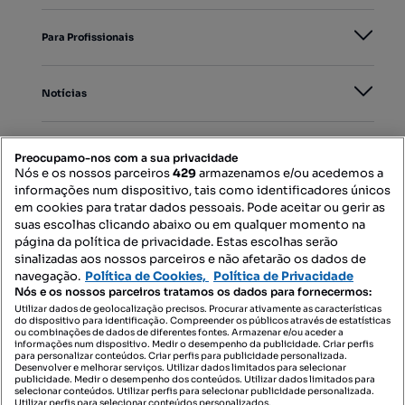
Para Profissionais
Notícias
PORTAIS
Preocupamo-nos com a sua privacidade
Nós e os nossos parceiros
429
armazenamos e/ou acedemos a
informações num dispositivo, tais como identificadores únicos
Mapa do Site
em cookies para tratar dados pessoais. Pode aceitar ou gerir as
suas escolhas clicando abaixo ou em qualquer momento na
página da política de privacidade. Estas escolhas serão
sinalizadas aos nossos parceiros e não afetarão os dados de
Contacte-nos
navegação.
Política de Cookies,
Política de Privacidade
Nós e os nossos parceiros tratamos os dados para fornecermos:
Utilizar dados de geolocalização precisos. Procurar ativamente as características
do dispositivo para identificação. Compreender os públicos através de estatísticas
SIGA-NOS:
ou combinações de dados de diferentes fontes. Armazenar e/ou aceder a
informações num dispositivo. Medir o desempenho da publicidade. Criar perfis
para personalizar conteúdos. Criar perfis para publicidade personalizada.
Desenvolver e melhorar serviços. Utilizar dados limitados para selecionar
publicidade. Medir o desempenho dos conteúdos. Utilizar dados limitados para
selecionar conteúdos. Utilizar perfis para selecionar publicidade personalizada.
DESCARREGAR NA:
Utilizar perfis para selecionar conteúdos personalizados.