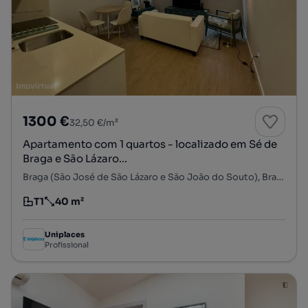
1300 €
32,50 €/m²
Apartamento com 1 quartos - localizado em Sé de
Braga e São Lázaro...
Braga (São José de São Lázaro e São João do Souto), Braga, Braga
T1
40 m²
Tipologia
Preço por metro quadrado
Uniplaces
Profissional