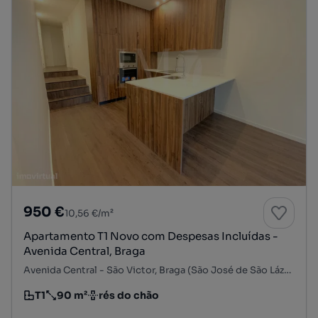
950 €
10,56 €/m²
Apartamento T1 Novo com Despesas Incluídas -
Avenida Central, Braga
Avenida Central - São Victor, Braga (São José de São Lázaro e São João do Souto), Braga, Braga
T1
90 m²
rés do chão
Tipologia
Preço por metro quadrado
Andar