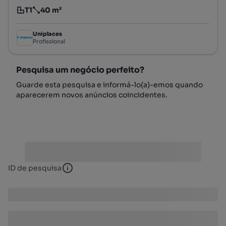
T1
40 m²
Tipologia
Preço por metro quadrado
Uniplaces
Profissional
Pesquisa um negócio perfeito?
Guarde esta pesquisa e informá-lo(a)-emos quando
aparecerem novos anúncios coincidentes.
ID de pesquisa
ID de pesquisa