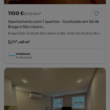
1100 €
27,50 €/m²
Apartamento com 1 quartos - localizado em Sé de
Braga e São Lázaro...
Braga (São José de São Lázaro e São João do Souto), Braga, Braga
T1
40 m²
Tipologia
Preço por metro quadrado
Uniplaces
Profissional