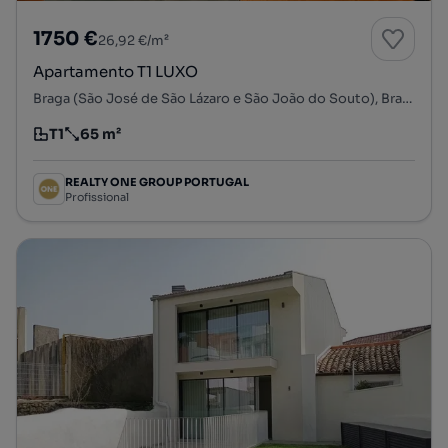
1750 €
26,92 €/m²
Apartamento T1 LUXO
Braga (São José de São Lázaro e São João do Souto), Braga, Braga
T1
65 m²
Tipologia
Preço por metro quadrado
REALTY ONE GROUP PORTUGAL
Profissional