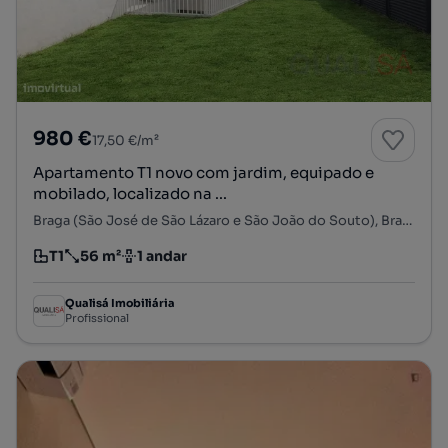
980 €
17,50 €/m²
Apartamento T1 novo com jardim, equipado e
mobilado, localizado na ...
Braga (São José de São Lázaro e São João do Souto), Braga, Braga
T1
56 m²
1 andar
Tipologia
Preço por metro quadrado
Andar
Qualisá Imobiliária
Profissional