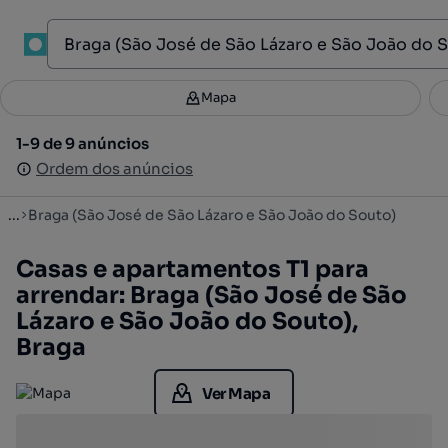
1
Mapa
Mapa
Filtros
Guardar pesquisa
3
1-9 de 9 anúncios
1-9 de 9 anúncios
Ordenar
Ordem dos anúncios
Ordem dos anúncios
...
Braga (São José de São Lázaro e São João do Souto)
Casas e apartamentos T1 para
arrendar: Braga (São José de São
Lázaro e São João do Souto),
Braga
Ver Mapa