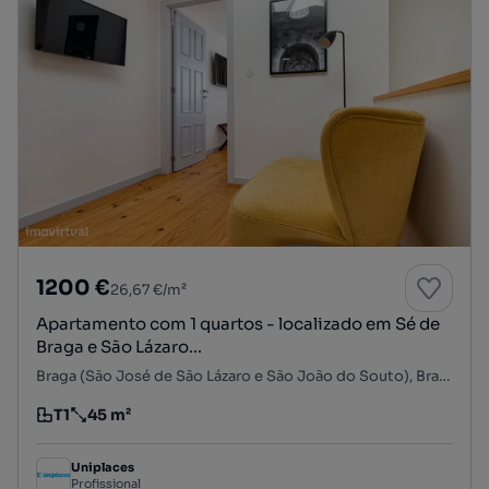
1200 €
26,67 €/m²
Apartamento com 1 quartos - localizado em Sé de
Braga e São Lázaro...
Braga (São José de São Lázaro e São João do Souto), Braga, Braga
T1
45 m²
Tipologia
Preço por metro quadrado
Uniplaces
Profissional