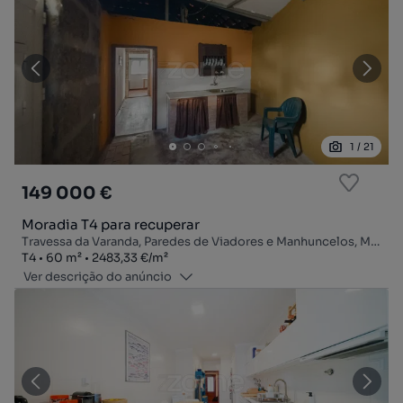
1
/
21
149 000 €
Moradia T4 para recuperar
Travessa da Varanda, Paredes de Viadores e Manhuncelos, Marco de Canaveses, Porto
Tipologia
Zona
Preço por metro quadrado
T4
60
m²
2483,33 €
/
m²
Ver descrição do anúncio