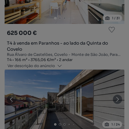
1
/
31
625 000 €
T4 à venda em Paranhos - ao lado da Quinta do
Covelo
Rua Álvaro de Castelões, Covelo - Monte de São João, Paranhos, Porto, Porto
Tipologia
Zona
Preço por metro quadrado
Andar
T4
166
m²
3765,06 €
/
m²
2 andar
Ver descrição do anúncio
1
/
24