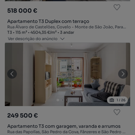
518 000 €
Apartamento T3 Duplex com terraço
Rua Álvaro de Castelões, Covelo - Monte de São João, Paranhos, Porto, Porto
Tipologia
Zona
Preço por metro quadrado
Andar
T3
115
m²
4504,35 €
/
m²
3 andar
Ver descrição do anúncio
1
/
26
249 500 €
Apartamento T3 com garagem, varanda e arrumos
Rua das Papoilas, São Pedro da Cova, Fânzeres e São Pedro da Cova, Gondomar, Porto