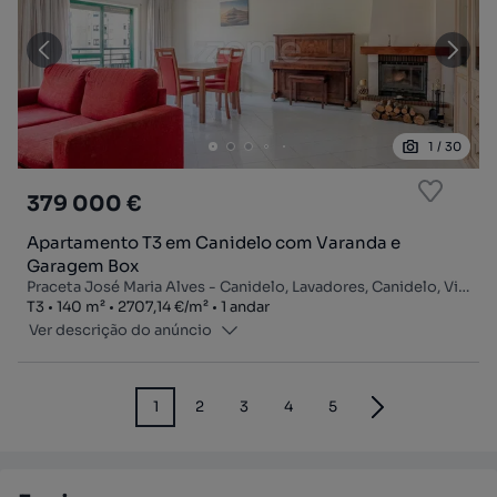
1
/
30
379 000 €
Apartamento T3 em Canidelo com Varanda e
Garagem Box
Praceta José Maria Alves - Canidelo, Lavadores, Canidelo, Vila Nova de Gaia, Porto
Tipologia
Zona
Preço por metro quadrado
Andar
T3
140
m²
2707,14 €
/
m²
1 andar
Ver descrição do anúncio
1
2
3
4
5