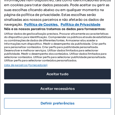
informações num dispositivo, tais como identificadores únicos
Mapa do Site
em cookies para tratar dados pessoais. Pode aceitar ou gerir as
suas escolhas clicando abaixo ou em qualquer momento na
página da política de privacidade. Estas escolhas serão
sinalizadas aos nossos parceiros e não afetarão os dados de
Contacte-nos
navegação.
Política de Cookies,
Política de Privacidade
Nós e os nossos parceiros tratamos os dados para fornecermos:
Utilizar dados de geolocalização precisos. Procurar ativamente as características
do dispositivo para identificação. Compreender os públicos através de estatísticas
SIGA-NOS:
ou combinações de dados de diferentes fontes. Armazenar e/ou aceder a
informações num dispositivo. Medir o desempenho da publicidade. Criar perfis
para personalizar conteúdos. Criar perfis para publicidade personalizada.
Desenvolver e melhorar serviços. Utilizar dados limitados para selecionar
publicidade. Medir o desempenho dos conteúdos. Utilizar dados limitados para
selecionar conteúdos. Utilizar perfis para selecionar publicidade personalizada.
DESCARREGAR NA:
Utilizar perfis para selecionar conteúdos personalizados.
Lista de parceiros (fornecedores)
Aceitar tudo
Aceitar necessários
© 2026 Imovirtual.com, OLX Portugal, S.A.
TERMOS DE UTILIZAÇÃO
Definir preferências
POLÍTICA DE PRIVACIDADE
Mensagens
Ligar
CONFIGURAÇÕES DE PRIVACIDADE