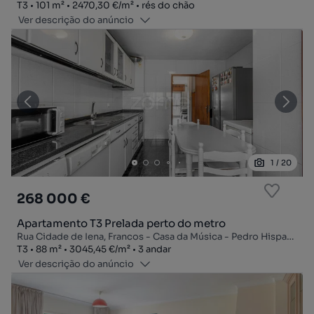
Tipologia
Zona
Preço por metro quadrado
Andar
T3
101
m²
2470,30 €
/
m²
rés do chão
Ver descrição do anúncio
1
/
20
268 000 €
Apartamento T3 Prelada perto do metro
Rua Cidade de Iena, Francos - Casa da Música - Pedro Hispano, Ramalde, Porto, Porto
Tipologia
Zona
Preço por metro quadrado
Andar
T3
88
m²
3045,45 €
/
m²
3 andar
Ver descrição do anúncio