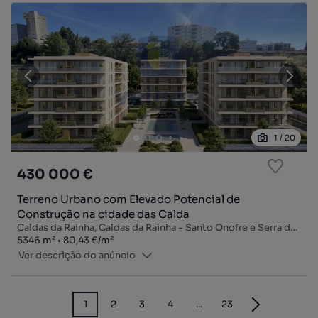
1
/
20
430 000 €
Terreno Urbano com Elevado Potencial de
Construção na cidade das Calda
Caldas da Rainha, Caldas da Rainha - Santo Onofre e Serra do Bouro, Caldas da Rainha, Leiria
Zona
Preço por metro quadrado
5346
m²
80,43 €
/
m²
Ver descrição do anúncio
1
2
3
4
...
23