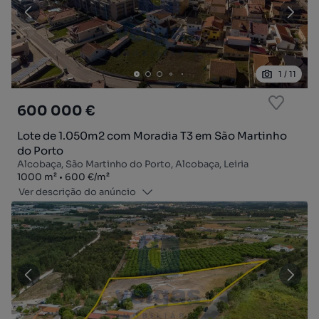
1
/
11
600 000 €
Lote de 1.050m2 com Moradia T3 em São Martinho
do Porto
Alcobaça, São Martinho do Porto, Alcobaça, Leiria
Zona
Preço por metro quadrado
1000
m²
600 €
/
m²
Ver descrição do anúncio