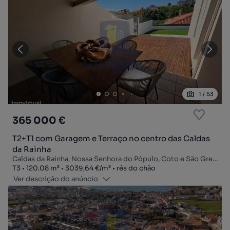
1
/
53
365 000 €
T2+T1 com Garagem e Terraço no centro das Caldas
da Rainha
Caldas da Rainha, Nossa Senhora do Pópulo, Coto e São Gregório, Caldas da Rainha, Leiria
Tipologia
Zona
Preço por metro quadrado
Andar
T3
120.08
m²
3039,64 €
/
m²
rés do chão
Ver descrição do anúncio