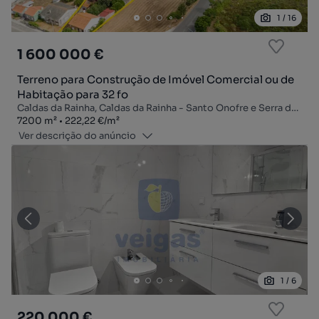
1
/
16
1 600 000 €
Terreno para Construção de Imóvel Comercial ou de
Habitação para 32 fo
Caldas da Rainha, Caldas da Rainha - Santo Onofre e Serra do Bouro, Caldas da Rainha, Leiria
Zona
Preço por metro quadrado
7200
m²
222,22 €
/
m²
Ver descrição do anúncio
1
/
6
220 000 €