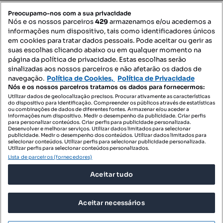
PORTAIS
Preocupamo-nos com a sua privacidade
Nós e os nossos parceiros
429
armazenamos e/ou acedemos a
informações num dispositivo, tais como identificadores únicos
Mapa do Site
em cookies para tratar dados pessoais. Pode aceitar ou gerir as
suas escolhas clicando abaixo ou em qualquer momento na
página da política de privacidade. Estas escolhas serão
sinalizadas aos nossos parceiros e não afetarão os dados de
Contacte-nos
navegação.
Política de Cookies,
Política de Privacidade
Nós e os nossos parceiros tratamos os dados para fornecermos:
Utilizar dados de geolocalização precisos. Procurar ativamente as características
do dispositivo para identificação. Compreender os públicos através de estatísticas
SIGA-NOS:
ou combinações de dados de diferentes fontes. Armazenar e/ou aceder a
informações num dispositivo. Medir o desempenho da publicidade. Criar perfis
para personalizar conteúdos. Criar perfis para publicidade personalizada.
Desenvolver e melhorar serviços. Utilizar dados limitados para selecionar
publicidade. Medir o desempenho dos conteúdos. Utilizar dados limitados para
selecionar conteúdos. Utilizar perfis para selecionar publicidade personalizada.
DESCARREGAR NA:
Utilizar perfis para selecionar conteúdos personalizados.
Lista de parceiros (fornecedores)
Aceitar tudo
Aceitar necessários
© 2026 Imovirtual.com, OLX Portugal, S.A.
TERMOS DE UTILIZAÇÃO