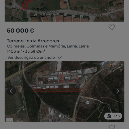
50 000 €
Terreno Leiria Arredores
Colmeias, Colmeias e Memória, Leiria, Leiria
Zona
Preço por metro quadrado
1405
m²
35,59 €
/
m²
Ver descrição do anúncio
1
/
3