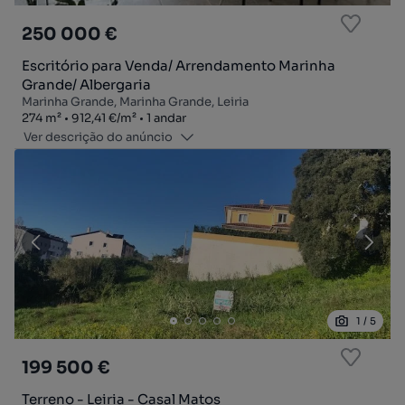
250 000 €
Escritório para Venda/ Arrendamento Marinha
Grande/ Albergaria
Marinha Grande, Marinha Grande, Leiria
Zona
Preço por metro quadrado
Andar
274
m²
912,41 €
/
m²
1 andar
Ver descrição do anúncio
1
/
5
199 500 €
Terreno - Leiria - Casal Matos