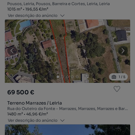
Pousos, Leiria, Pousos, Barreira e Cortes, Leiria, Leiria
Zona
Preço por metro quadrado
1015
m²
196,55 €
/
m²
Ver descrição do anúncio
1
/
5
69 500 €
Terreno Marrazes / Leiria
Rua do Outeiro da Fonte - Marrazes, Marrazes, Marrazes e Barosa, Leiria, Leiria
Zona
Preço por metro quadrado
1480
m²
46,96 €
/
m²
Ver descrição do anúncio