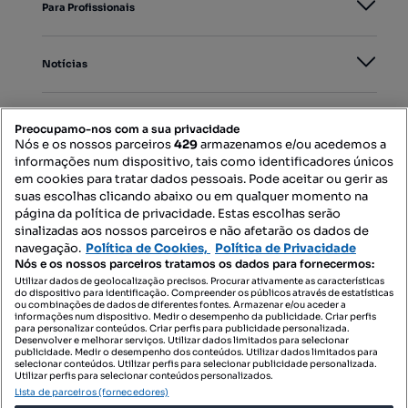
Para Profissionais
Notícias
PORTAIS
Preocupamo-nos com a sua privacidade
Nós e os nossos parceiros
429
armazenamos e/ou acedemos a
informações num dispositivo, tais como identificadores únicos
Mapa do Site
em cookies para tratar dados pessoais. Pode aceitar ou gerir as
suas escolhas clicando abaixo ou em qualquer momento na
página da política de privacidade. Estas escolhas serão
sinalizadas aos nossos parceiros e não afetarão os dados de
Contacte-nos
navegação.
Política de Cookies,
Política de Privacidade
Nós e os nossos parceiros tratamos os dados para fornecermos:
Utilizar dados de geolocalização precisos. Procurar ativamente as características
do dispositivo para identificação. Compreender os públicos através de estatísticas
SIGA-NOS:
ou combinações de dados de diferentes fontes. Armazenar e/ou aceder a
informações num dispositivo. Medir o desempenho da publicidade. Criar perfis
para personalizar conteúdos. Criar perfis para publicidade personalizada.
Desenvolver e melhorar serviços. Utilizar dados limitados para selecionar
publicidade. Medir o desempenho dos conteúdos. Utilizar dados limitados para
selecionar conteúdos. Utilizar perfis para selecionar publicidade personalizada.
DESCARREGAR NA:
Utilizar perfis para selecionar conteúdos personalizados.
Lista de parceiros (fornecedores)