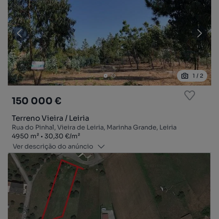
1
/
2
150 000 €
Terreno Vieira / Leiria
Rua do Pinhal, Vieira de Leiria, Marinha Grande, Leiria
Zona
Preço por metro quadrado
4950
m²
30,30 €
/
m²
Ver descrição do anúncio