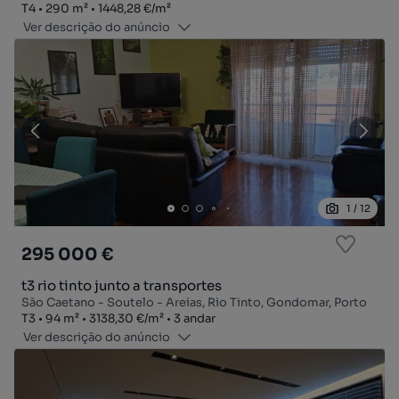
Tipologia
Zona
Preço por metro quadrado
T4
290
m²
1448,28 €
/
m²
Ver descrição do anúncio
1
/
12
295 000 €
t3 rio tinto junto a transportes
São Caetano - Soutelo - Areias, Rio Tinto, Gondomar, Porto
Tipologia
Zona
Preço por metro quadrado
Andar
T3
94
m²
3138,30 €
/
m²
3 andar
Ver descrição do anúncio