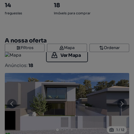
14
18
freguesias
imóveis para comprar
A nossa oferta
Filtros
Mapa
Ordenar
Ver Mapa
Anúncios:
18
1
/
12