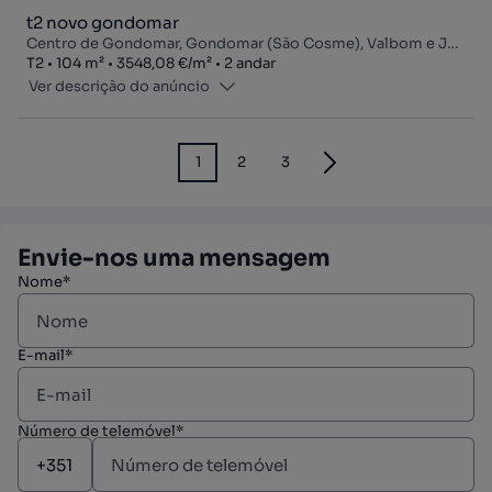
t2 novo gondomar
Centro de Gondomar, Gondomar (São Cosme), Valbom e Jovim, Gondomar, Porto
Tipologia
Zona
Preço por metro quadrado
Andar
T2
104
m²
3548,08 €
/
m²
2 andar
Ver descrição do anúncio
1
2
3
Envie-nos uma mensagem
Nome*
E-mail*
Número de telemóvel*