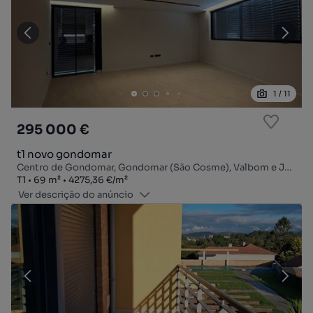
1
/
11
295 000 €
t1 novo gondomar
Centro de Gondomar, Gondomar (São Cosme), Valbom e Jovim, Gondomar, Porto
Tipologia
Zona
Preço por metro quadrado
T1
69
m²
4275,36 €
/
m²
Ver descrição do anúncio