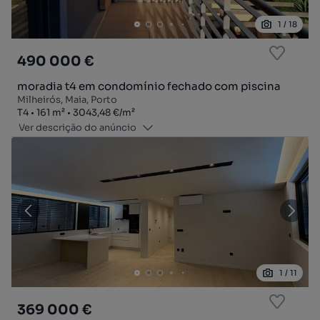
1
/
18
490 000 €
moradia t4 em condomínio fechado com piscina
Milheirós, Maia, Porto
Tipologia
Zona
Preço por metro quadrado
T4
161
m²
3043,48 €
/
m²
Ver descrição do anúncio
1
/
11
369 000 €