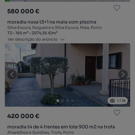
580 000 €
moradia nova t3+1 na maia com piscina
Silva Escura, Nogueira e Silva Escura, Maia, Porto
Tipologia
Zona
Preço por metro quadrado
T3
195
m²
2974,36 €
/
m²
Ver descrição do anúncio
1
/
18
420 000 €
moradia t4 de 4 frentes em lote 900 m2 na trofa
Alvarelhos e Guidões, Trofa, Porto