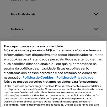
Para Profissionais
Notícias
PORTAIS
Preocupamo-nos com a sua privacidade
Nós e os nossos parceiros
429
armazenamos e/ou acedemos a
informações num dispositivo, tais como identificadores únicos
Mapa do Site
em cookies para tratar dados pessoais. Pode aceitar ou gerir as
suas escolhas clicando abaixo ou em qualquer momento na
página da política de privacidade. Estas escolhas serão
sinalizadas aos nossos parceiros e não afetarão os dados de
Contacte-nos
navegação.
Política de Cookies,
Política de Privacidade
Nós e os nossos parceiros tratamos os dados para fornecermos:
Utilizar dados de geolocalização precisos. Procurar ativamente as características
do dispositivo para identificação. Compreender os públicos através de estatísticas
SIGA-NOS:
ou combinações de dados de diferentes fontes. Armazenar e/ou aceder a
informações num dispositivo. Medir o desempenho da publicidade. Criar perfis
para personalizar conteúdos. Criar perfis para publicidade personalizada.
Desenvolver e melhorar serviços. Utilizar dados limitados para selecionar
publicidade. Medir o desempenho dos conteúdos. Utilizar dados limitados para