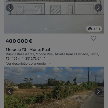
1
/
18
400 000 €
Moradia T3 - Monte Real
Rua da Base Aérea, Monte Real, Monte Real e Carvide, Leiria, Leiria
Tipologia
Zona
Preço por metro quadrado
T3
159
m²
2515,72 €
/
m²
Ver descrição do anúncio