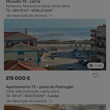
Moradia T5 - Leiria
Parceiros, Parceiros e Azoia, Leiria, Leiria
Tipologia
Zona
Preço por metro quadrado
T5
266.75
m²
4086,22 €
/
m²
Ver descrição do anúncio
1
/
24
215 000 €
Apartamento T2 - praia do Pedrogão
2425-458, Coimbrão, Leiria, Leiria
Tipologia
Zona
Preço por metro quadrado
Andar
T2
63
m²
3412,70 €
/
m²
4 andar
Ver descrição do anúncio