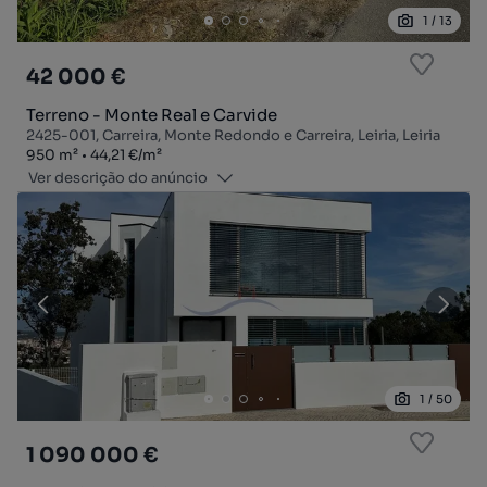
1
/
13
42 000 €
Terreno - Monte Real e Carvide
2425-001, Carreira, Monte Redondo e Carreira, Leiria, Leiria
Zona
Preço por metro quadrado
950
m²
44,21 €
/
m²
Ver descrição do anúncio
1
/
50
1 090 000 €