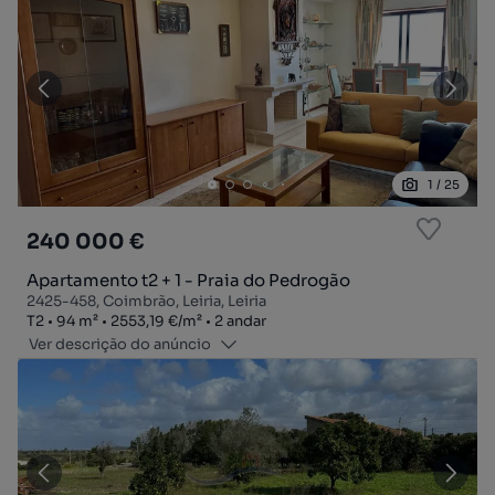
1
/
25
240 000 €
Apartamento t2 + 1 - Praia do Pedrogão
2425-458, Coimbrão, Leiria, Leiria
Tipologia
Zona
Preço por metro quadrado
Andar
T2
94
m²
2553,19 €
/
m²
2 andar
Ver descrição do anúncio