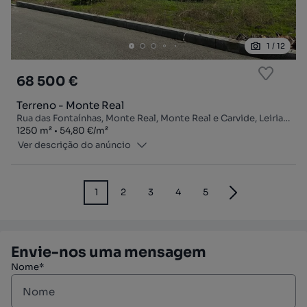
1
/
12
68 500 €
Terreno - Monte Real
Rua das Fontaínhas, Monte Real, Monte Real e Carvide, Leiria, Leiria
Zona
Preço por metro quadrado
1250
m²
54,80 €
/
m²
Ver descrição do anúncio
1
2
3
4
5
Envie-nos uma mensagem
Nome*