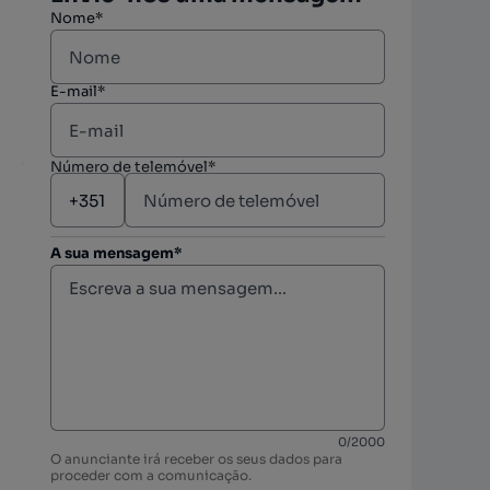
Nome*
E-mail*
Número de telemóvel*
A sua mensagem*
berto
berto
0
/
2000
O anunciante irá receber os seus dados para
berto
proceder com a comunicação.