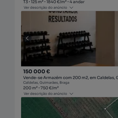
Tipologia
Zona
Preço por metro quadrado
Andar
T3
125
m²
1840 €
/
m²
4 andar
Ver descrição do anúncio
150 000 €
Vende-se Armazém com 200 m2, em Caldelas, 
Caldelas, Guimarães, Braga
Zona
Preço por metro quadrado
200
m²
750 €
/
m²
Ver descrição do anúncio