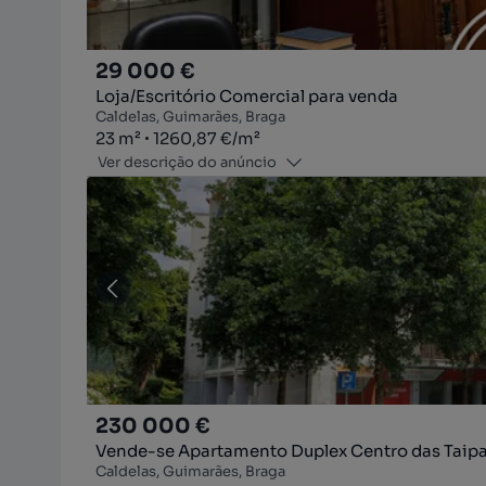
29 000 €
Loja/Escritório Comercial para venda
Caldelas, Guimarães, Braga
Zona
Preço por metro quadrado
23
m²
1260,87 €
/
m²
Ver descrição do anúncio
230 000 €
Vende-se Apartamento Duplex Centro das Taip
Caldelas, Guimarães, Braga