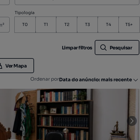
Tipologia
m²
T0
T1
T2
T3
T4
T5+
Limpar filtros
Pesquisar
Ver Mapa
Ordenar por
Data do anúncio: mais recente