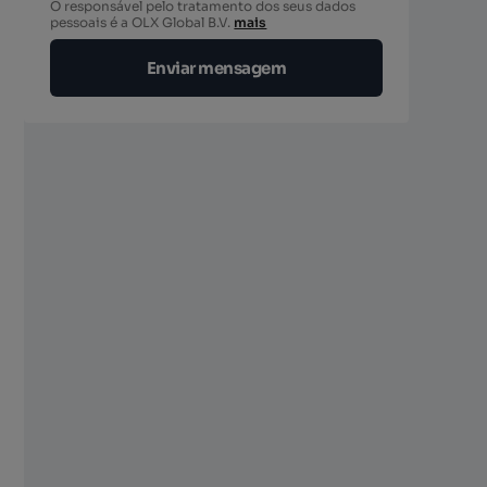
O responsável pelo tratamento dos seus dados
pessoais é a OLX Global B.V.
mais
Enviar mensagem