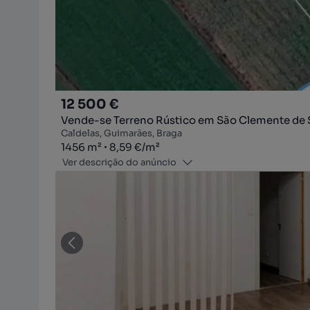
12 500 €
Vende-se Terreno Rústico em São Clemente de
Caldelas, Guimarães, Braga
Zona
Preço por metro quadrado
1456
m²
8,59 €
/
m²
Ver descrição do anúncio