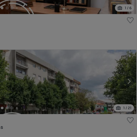
1
/
6
1
/
21
as