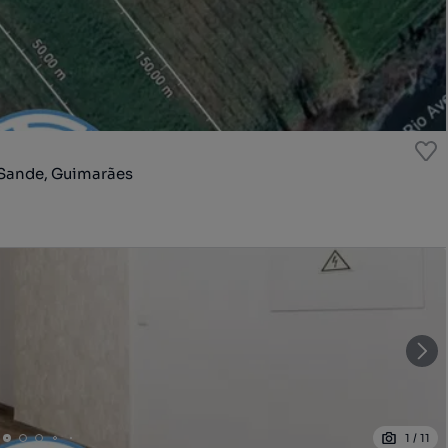
 Sande, Guimarães
1
/
11