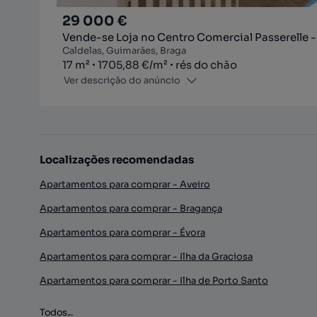
29 000 €
Vende-se Loja no Centro Comercial Passerelle -
Caldelas, Guimarães, Braga
Zona
Preço por metro quadrado
Andar
17
m²
1705,88 €
/
m²
rés do chão
Ver descrição do anúncio
Localizações recomendadas
Apartamentos para comprar - Aveiro
Apartamentos para comprar - Bragança
Apartamentos para comprar - Évora
Apartamentos para comprar - Ilha da Graciosa
Apartamentos para comprar - Ilha de Porto Santo
Todos...