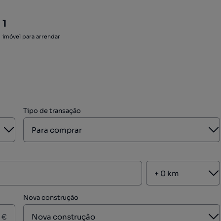
1
imóvel para arrendar
Tipo de transação
Aberto
A
A
Nova construção
A
€