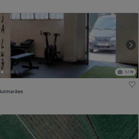
1
/
19
Guimarães