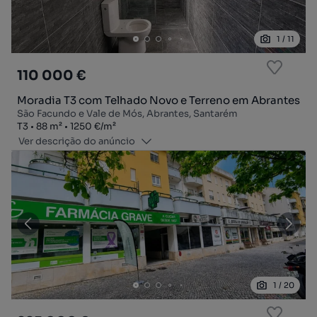
1
/
11
110 000 €
Moradia T3 com Telhado Novo e Terreno em Abrantes
São Facundo e Vale de Mós, Abrantes, Santarém
Tipologia
Zona
Preço por metro quadrado
T3
88
m²
1250 €
/
m²
Ver descrição do anúncio
1
/
20