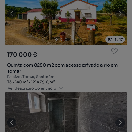
1
/
17
170 000 €
Quinta com 8280 m2 com acesso privado a rio em
Tomar
Paialvo, Tomar, Santarém
Tipologia
Zona
Preço por metro quadrado
T3
140
m²
1214,29 €
/
m²
Ver descrição do anúncio