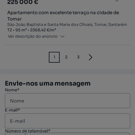
225 000 €
Apartamento com excelente terraço na cidade de
Tomar
São João Baptista e Santa Maria dos Olivais, Tomar, Santarém
Tipologia
Zona
Preço por metro quadrado
T2
95
m²
2368,42 €
/
m²
Ver descrição do anúncio
1
2
3
Envie-nos uma mensagem
Nome*
E-mail*
Número de telemóvel*