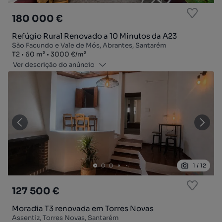
180 000 €
Refúgio Rural Renovado a 10 Minutos da A23
São Facundo e Vale de Mós, Abrantes, Santarém
Tipologia
Zona
Preço por metro quadrado
T2
60
m²
3000 €
/
m²
Ver descrição do anúncio
1
/
12
127 500 €
Moradia T3 renovada em Torres Novas
Assentiz, Torres Novas, Santarém