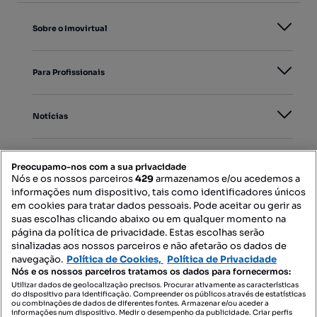
Sobre o Imovirtual
Para Profissionais
Notícias
PORTAIS
Preocupamo-nos com a sua privacidade
Nós e os nossos parceiros
429
armazenamos e/ou acedemos a
informações num dispositivo, tais como identificadores únicos
Mapa do Site
em cookies para tratar dados pessoais. Pode aceitar ou gerir as
suas escolhas clicando abaixo ou em qualquer momento na
página da política de privacidade. Estas escolhas serão
sinalizadas aos nossos parceiros e não afetarão os dados de
Contacte-nos
navegação.
Política de Cookies,
Política de Privacidade
Nós e os nossos parceiros tratamos os dados para fornecermos:
Utilizar dados de geolocalização precisos. Procurar ativamente as características
do dispositivo para identificação. Compreender os públicos através de estatísticas
SIGA-NOS:
ou combinações de dados de diferentes fontes. Armazenar e/ou aceder a
informações num dispositivo. Medir o desempenho da publicidade. Criar perfis