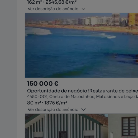
Zona
Preço por metro quadrado
162
m²
2345,68 €
/
m²
Ver descrição do anúncio
150 000 €
Oportunidade de negócio !Restaurante de peixe
4450-001, Centro de Matosinhos, Matosinhos e Leça da
Zona
Preço por metro quadrado
80
m²
1875 €
/
m²
Ver descrição do anúncio