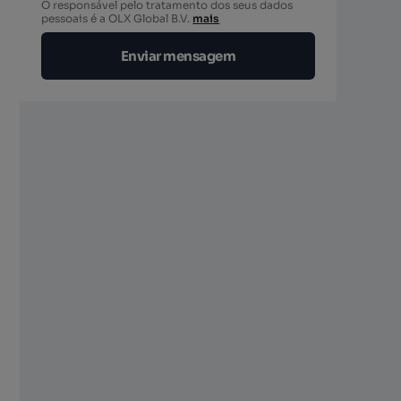
O responsável pelo tratamento dos seus dados
pessoais é a OLX Global B.V.
mais
Enviar mensagem