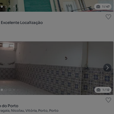
1
/
47
- Excelente Localização
1
/
12
o do Porto
agaia, Nicolau, Vitória, Porto, Porto