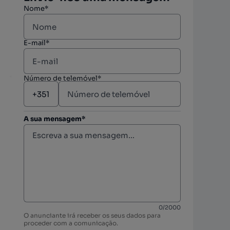
Nome*
E-mail*
Número de telemóvel*
A sua mensagem*
berto
berto
0
/
2000
O anunciante irá receber os seus dados para
berto
proceder com a comunicação.