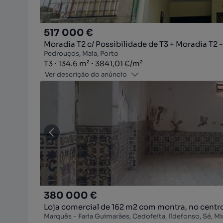
517 000 €
Moradia T2 c/ Possibilidade de T3 + Moradia T2 
Pedrouços, Maia, Porto
Tipologia
Zona
Preço por metro quadrado
T3
134.6
m²
3841,01 €
/
m²
Ver descrição do anúncio
380 000 €
Loja comercial de 162 m2 com montra, no centr
Marquês - Faria Guimarães, Cedofeita, Ildefonso, Sé, Mir