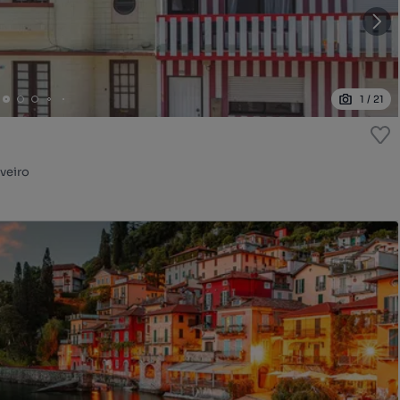
1
/
21
veiro