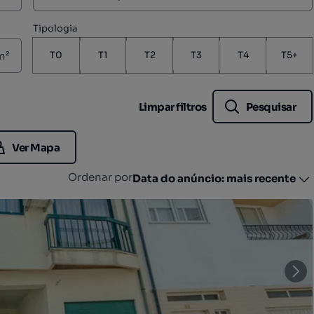
Tipologia
m²
T0
T1
T2
T3
T4
T5+
Limpar filtros
Pesquisar
Ver Mapa
Ordenar por
Data do anúncio: mais recente