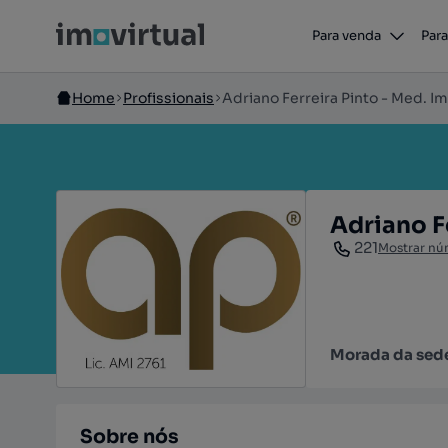
Para venda
Para
Home
Profissionais
Adriano Ferreira Pinto - Med. Im
Adriano Fe
221
Mostrar nú
Morada da sed
Sobre nós