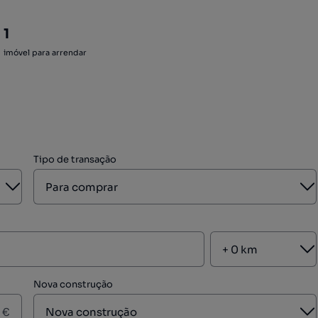
1
imóvel para arrendar
Tipo de transação
Aberto
A
A
Nova construção
A
€