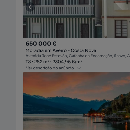
650 000 €
Moradia em Aveiro - Costa Nova
Avenida José Estevão, Gafanha da Encarnação, Ílhavo, A
Tipologia
Zona
Preço por metro quadrado
T8
282
m²
2304,96 €
/
m²
Ver descrição do anúncio