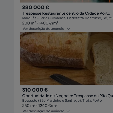
280 000 €
Trespasse Restaurante centro da Cidade Porto
Marquês - Faria Guimarães, Cedofeita, Ildefonso, Sé, Mir
Zona
Preço por metro quadrado
200
m²
1400 €
/
m²
Ver descrição do anúncio
310 000 €
Oportunidade de Negócio: Trespasse de Pão Qu
Bougado (São Martinho e Santiago), Trofa, Porto
Zona
Preço por metro quadrado
250
m²
1240 €
/
m²
Ver descrição do anúncio