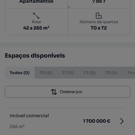
Apartamentos
7 de 7
Área
Número de quartos
42 a 265 m²
T0 a T2
Espaços disponíveis
Todos (0)
T0 (0)
T1 (0)
T2 (0)
T3 (0)
T4+
Ordenar por
Imóvel comercial
1 700 000 €
265 m²