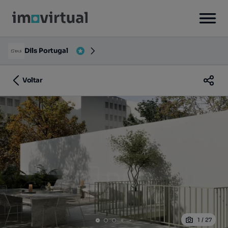
Dils Portugal
Voltar
1
/
27