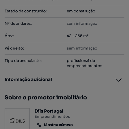
Estado da construção
:
em construção
Nº de andares
:
sem informação
Área
:
42 - 265 m²
Pé direito
:
sem informação
Tipo de anunciante
:
profissional de
empreendimentos
Informação adicional
Sobre o promotor imobiliário
Dils Portugal
Empreendimentos
Mostrar número
Mostrar número