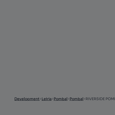
Development
Leiria
Pombal
Pombal
RIVERSIDE POM