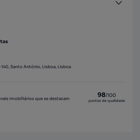
rtas
-140, Santo António, Lisboa, Lisboa
98
/100
onais imobiliários que se destacam
pontos de qualidade