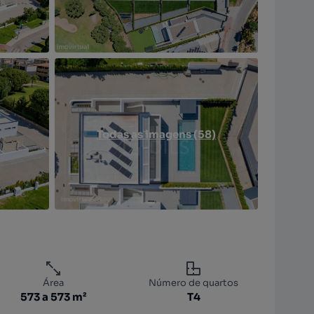
Todas as imagens (58)
Área
Número de quartos
573 a 573 m²
T4