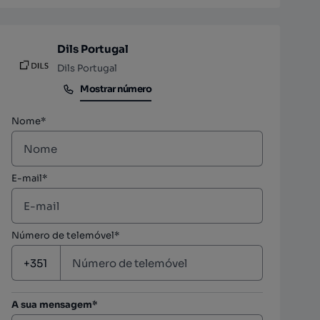
Dils Portugal
Dils Portugal
Mostrar número
Mostrar número
Nome*
E-mail*
Número de telemóvel*
A sua mensagem*