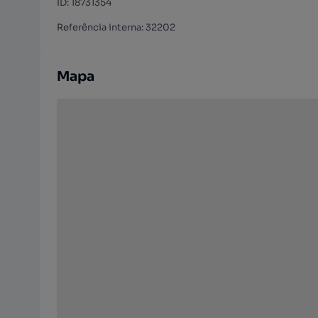
ID
:
18731354
Referência interna: 32202
Mapa