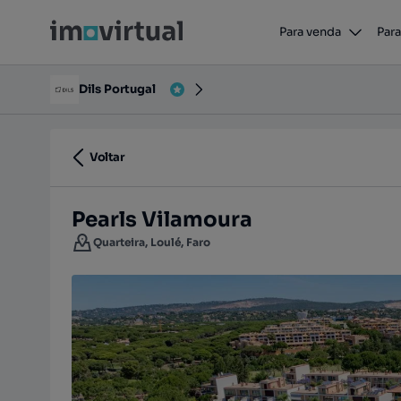
Pearls Vilamoura
Para venda
Para
Quarteira, Loulé, Faro
Dils Portugal
Voltar
Pearls Vilamoura
Quarteira, Loulé, Faro