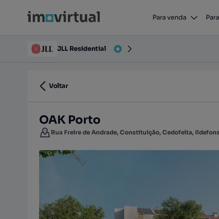
OAK Porto
Para venda
Para
Rua Freire de Andrade, Constituição, Cedofeita, Ildef
JLL Residential
Voltar
OAK Porto
Rua Freire de Andrade, Constituição, Cedofeita, Ildefonso