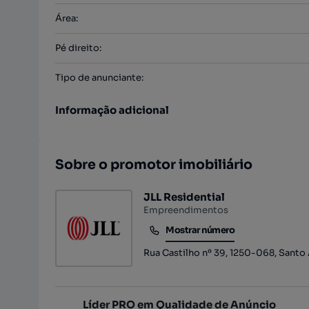
Área
:
Pé direito
:
Tipo de anunciante
:
Informação adicional
Sobre o promotor imobiliário
JLL Residential
Empreendimentos
Mostrar número
Mostrar número
Rua Castilho nº 39, 1250-068, Santo 
Líder PRO em Qualidade de Anúncio