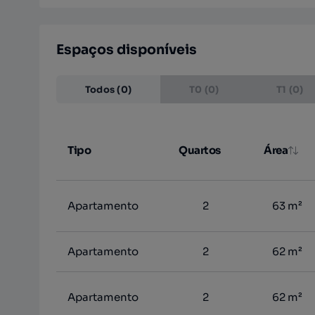
Espaços disponíveis
Todos (0)
T0 (0)
T1 (0)
Tipo
Quartos
Área
Apartamento
2
63 m²
Apartamento
2
62 m²
Apartamento
2
62 m²