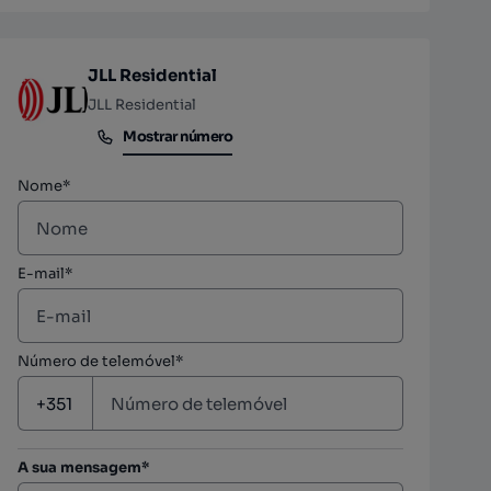
JLL Residential
JLL Residential
Mostrar número
Mostrar número
Nome*
E-mail*
Número de telemóvel*
A sua mensagem*