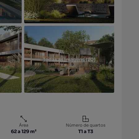
Todas as imagens (20)
Área
Número de quartos
62 a 129 m²
T1 a T3