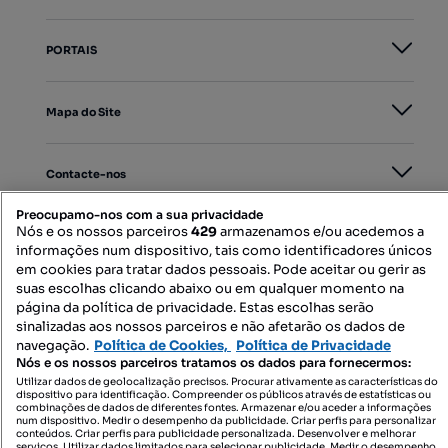
PORTAIS
Mapa do Site
Contacte-nos
Preocupamo-nos com a sua privacidade
Nós e os nossos parceiros
429
armazenamos e/ou acedemos a
SIGA-NOS:
informações num dispositivo, tais como identificadores únicos
em cookies para tratar dados pessoais. Pode aceitar ou gerir as
suas escolhas clicando abaixo ou em qualquer momento na
página da política de privacidade. Estas escolhas serão
DESCARREGAR NA:
sinalizadas aos nossos parceiros e não afetarão os dados de
navegação.
Política de Cookies,
Política de Privacidade
Nós e os nossos parceiros tratamos os dados para fornecermos:
Utilizar dados de geolocalização precisos. Procurar ativamente as características do
dispositivo para identificação. Compreender os públicos através de estatísticas ou
combinações de dados de diferentes fontes. Armazenar e/ou aceder a informações
num dispositivo. Medir o desempenho da publicidade. Criar perfis para personalizar
conteúdos. Criar perfis para publicidade personalizada. Desenvolver e melhorar
© 2026 Imovirtual.com, OLX Portugal, S.A.
serviços. Utilizar dados limitados para selecionar publicidade. Medir o desempenho