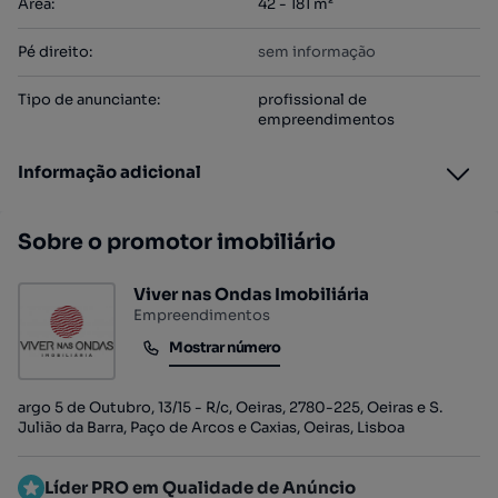
Área
:
42 - 181 m²
Pé direito
:
sem informação
Tipo de anunciante
:
profissional de
empreendimentos
Informação adicional
Sobre o promotor imobiliário
Viver nas Ondas Imobiliária
Empreendimentos
Mostrar número
Mostrar número
argo 5 de Outubro, 13/15 - R/c, Oeiras, 2780-225, Oeiras e S.
Julião da Barra, Paço de Arcos e Caxias, Oeiras, Lisboa
Líder PRO em Qualidade de Anúncio