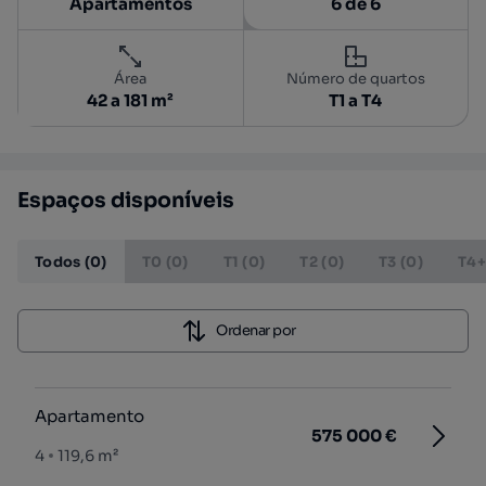
Apartamentos
6 de 6
Área
Número de quartos
42 a 181 m²
T1 a T4
Espaços disponíveis
Todos (0)
T0 (0)
T1 (0)
T2 (0)
T3 (0)
T4+
Ordenar por
Apartamento
575 000 €
4
119,6 m²