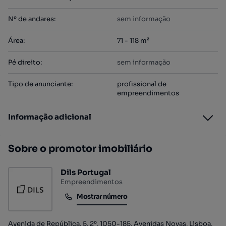
Nº de andares
:
sem informação
Área
:
71 - 118 m²
Pé direito
:
sem informação
Tipo de anunciante
:
profissional de
empreendimentos
Informação adicional
Sobre o promotor imobiliário
Dils Portugal
Empreendimentos
Mostrar número
Mostrar número
Avenida de República, 5, 2º, 1050-185, Avenidas Novas, Lisboa,