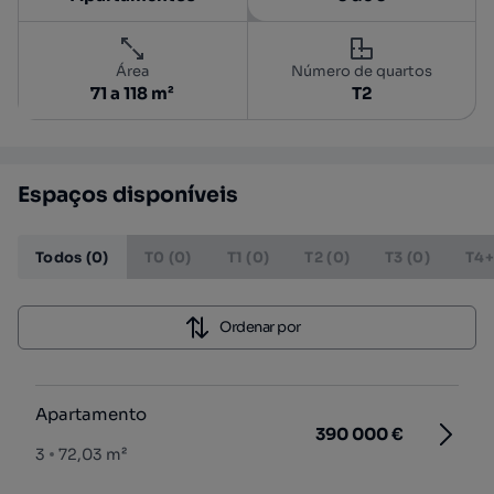
Área
Número de quartos
71 a 118 m²
T2
Espaços disponíveis
Todos (0)
T0 (0)
T1 (0)
T2 (0)
T3 (0)
T4+
Ordenar por
Apartamento
390 000 €
3
72,03 m²