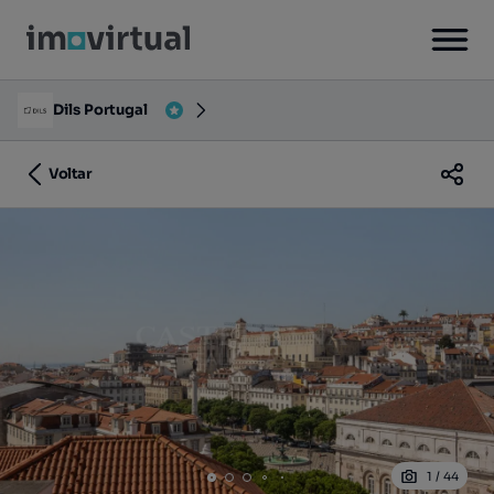
Dils Portugal
Voltar
1
/
44