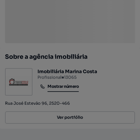
Sobre a agência imobiliária
Imobiliária Marina Costa
Profissional
■
13065
Mostrar número
Mostrar número
Rua José Estevão 96, 2520-466
Ver portfólio