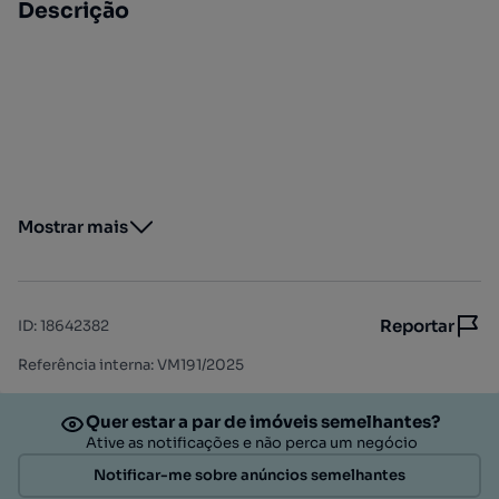
Descrição
Mostrar mais
Reportar
ID
:
18642382
Referência interna: VM191/2025
Quer estar a par de imóveis semelhantes?
Ative as notificações e não perca um negócio
Notificar-me sobre anúncios semelhantes