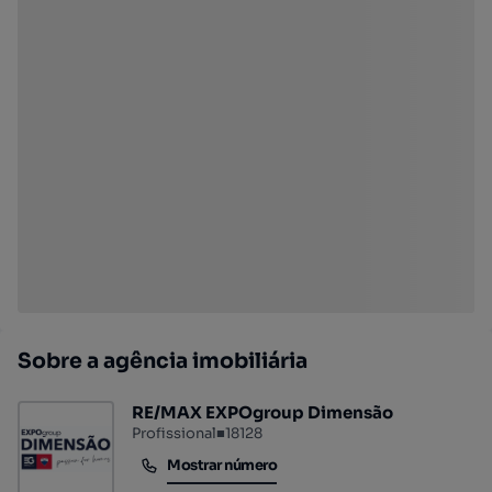
Sobre a agência imobiliária
RE/MAX EXPOgroup Dimensão
Profissional
■
18128
Mostrar número
Mostrar número