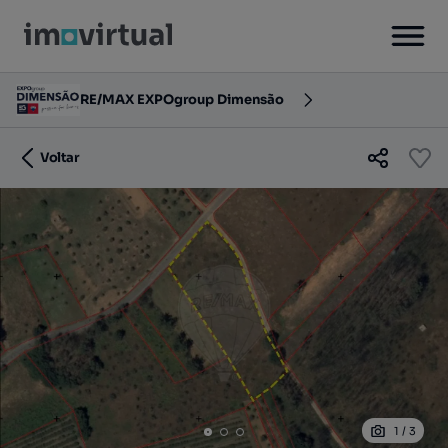
RE/MAX EXPOgroup Dimensão
Voltar
1
/
3