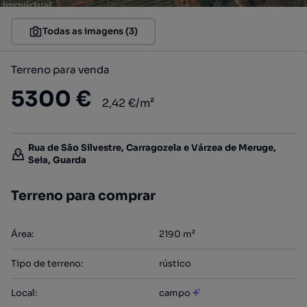
Todas as imagens (3)
Terreno para venda
5300 €
2,42 €/m²
Rua de São Silvestre, Carragozela e Várzea de Meruge,
Seia, Guarda
Terreno para comprar
Área
:
2190
m²
Tipo de terreno
:
rústico
Local
:
campo