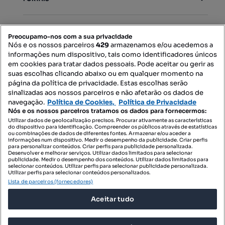
Mapa do Site
Preocupamo-nos com a sua privacidade
Nós e os nossos parceiros
429
armazenamos e/ou acedemos a
informações num dispositivo, tais como identificadores únicos
Contacte-nos
em cookies para tratar dados pessoais. Pode aceitar ou gerir as
suas escolhas clicando abaixo ou em qualquer momento na
página da política de privacidade. Estas escolhas serão
sinalizadas aos nossos parceiros e não afetarão os dados de
SIGA-NOS:
navegação.
Política de Cookies,
Política de Privacidade
Nós e os nossos parceiros tratamos os dados para fornecermos:
Utilizar dados de geolocalização precisos. Procurar ativamente as características
do dispositivo para identificação. Compreender os públicos através de estatísticas
ou combinações de dados de diferentes fontes. Armazenar e/ou aceder a
DESCARREGAR NA:
informações num dispositivo. Medir o desempenho da publicidade. Criar perfis
para personalizar conteúdos. Criar perfis para publicidade personalizada.
Desenvolver e melhorar serviços. Utilizar dados limitados para selecionar
publicidade. Medir o desempenho dos conteúdos. Utilizar dados limitados para
selecionar conteúdos. Utilizar perfis para selecionar publicidade personalizada.
Utilizar perfis para selecionar conteúdos personalizados.
Lista de parceiros (fornecedores)
© 2026 Imovirtual.com, OLX Portugal, S.A.
Aceitar tudo
TERMOS DE UTILIZAÇÃO
POLÍTICA DE PRIVACIDADE