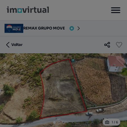
REMAX GRUPO MOVE
Voltar
1
/
6