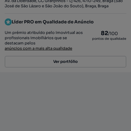
Av. da Liberdade, CC Granjinhos - Lj 426, 4710-249, Braga (São
José de São Lázaro e São João do Souto), Braga, Braga
Líder PRO em Qualidade de Anúncio
82
Um prémio atribuído pelo Imovirtual aos
/100
profissionais imobiliários que se
pontos de qualidade
destacam pelos
anúncios com a mais alta qualidade
Ver portfólio