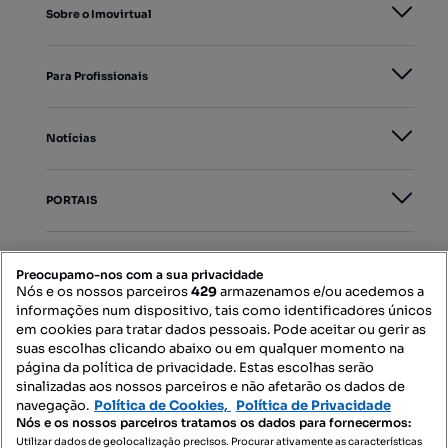
Sobre o Imovirtual
Para Profissionais
Notícias
PORTAIS
Mapa do Site
Preocupamo-nos com a sua privacidade
Nós e os nossos parceiros
429
armazenamos e/ou acedemos a
informações num dispositivo, tais como identificadores únicos
Contacte-nos
em cookies para tratar dados pessoais. Pode aceitar ou gerir as
suas escolhas clicando abaixo ou em qualquer momento na
página da política de privacidade. Estas escolhas serão
sinalizadas aos nossos parceiros e não afetarão os dados de
SIGA-NOS:
navegação.
Política de Cookies,
Política de Privacidade
Nós e os nossos parceiros tratamos os dados para fornecermos:
Utilizar dados de geolocalização precisos. Procurar ativamente as características