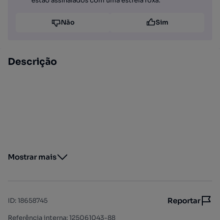
estão assinalados com uma estrela roxa.
Não
Sim
Descrição
Mostrar mais
Reportar
ID
:
18658745
Referência interna: 125061043-88