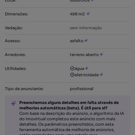
Local
:
subúrbios
Dimensões
:
498 m2
Vedação
:
sem informação
Acesso
:
asfalto
Arredores
:
terreno aberto
Utilidades
:
água
eletricidade
Tipo de anunciante
:
profissional
Preenchemos alguns detalhes em falta através de
melhorias automáticas (beta). É útil para si?
Com base na descrição do anúncio, o algoritmo da IA
do Imovirtual completou este anúncio com mais
detalhes. Os parâmetros preenchidos, com esta
ferramenta automática de melhoria de anúncios,