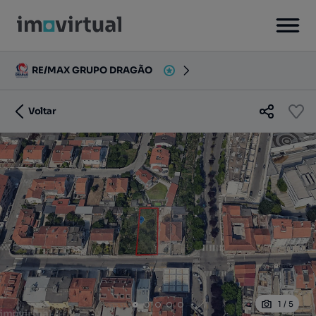
RE/MAX GRUPO DRAGÃO
Voltar
1
/
5