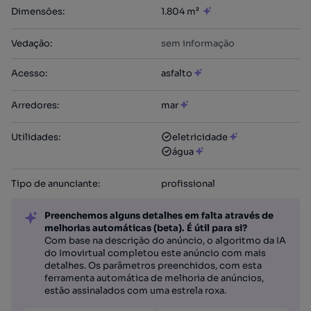
Dimensões
:
1.804 m²
Vedação
:
sem informação
Acesso
:
asfalto
Arredores
:
mar
Utilidades
:
eletricidade
água
Tipo de anunciante
:
profissional
Preenchemos alguns detalhes em falta através de
melhorias automáticas (beta). É útil para si?
Com base na descrição do anúncio, o algoritmo da IA
do Imovirtual completou este anúncio com mais
detalhes. Os parâmetros preenchidos, com esta
ferramenta automática de melhoria de anúncios,
estão assinalados com uma estrela roxa.