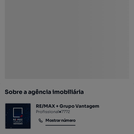
Sobre a agência imobiliária
RE/MAX + Grupo Vantagem
Profissional
■
7772
Mostrar número
Mostrar número