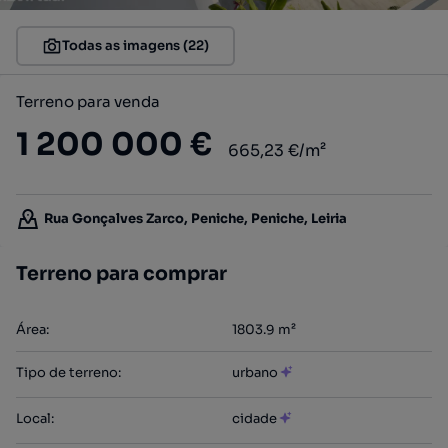
Todas as imagens (22)
Terreno para venda
1 200 000 €
665,23 €/m²
Rua Gonçalves Zarco, Peniche, Peniche, Leiria
Terreno para comprar
Área
:
1803.9
m²
Tipo de terreno
:
urbano
Local
:
cidade