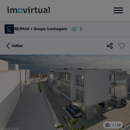
RE/MAX + Grupo Vantagem
Voltar
1
/
22