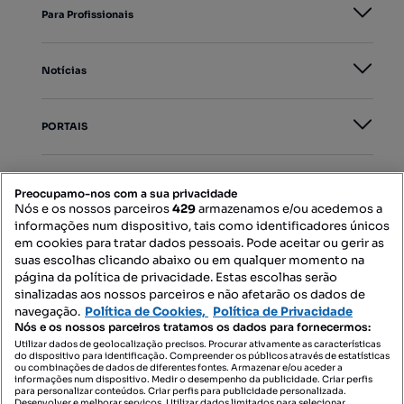
Para Profissionais
Notícias
PORTAIS
Mapa do Site
Preocupamo-nos com a sua privacidade
Nós e os nossos parceiros
429
armazenamos e/ou acedemos a
informações num dispositivo, tais como identificadores únicos
Contacte-nos
em cookies para tratar dados pessoais. Pode aceitar ou gerir as
suas escolhas clicando abaixo ou em qualquer momento na
página da política de privacidade. Estas escolhas serão
sinalizadas aos nossos parceiros e não afetarão os dados de
SIGA-NOS:
navegação.
Política de Cookies,
Política de Privacidade
Nós e os nossos parceiros tratamos os dados para fornecermos:
Utilizar dados de geolocalização precisos. Procurar ativamente as características
do dispositivo para identificação. Compreender os públicos através de estatísticas
ou combinações de dados de diferentes fontes. Armazenar e/ou aceder a
DESCARREGAR NA:
informações num dispositivo. Medir o desempenho da publicidade. Criar perfis
para personalizar conteúdos. Criar perfis para publicidade personalizada.
Desenvolver e melhorar serviços. Utilizar dados limitados para selecionar