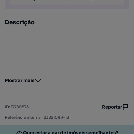
Descrição
Mostrar mais
Reportar
ID
:
17780875
Referência interna: 123821099-131
Quer estar a par de imóveis semelhantes?