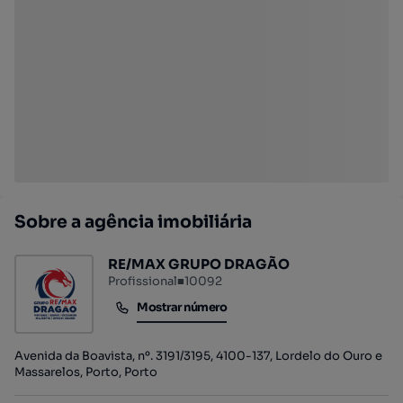
Sobre a agência imobiliária
RE/MAX GRUPO DRAGÃO
Profissional
■
10092
Mostrar número
Mostrar número
Avenida da Boavista, nº. 3191/3195, 4100-137, Lordelo do Ouro e
Massarelos, Porto, Porto