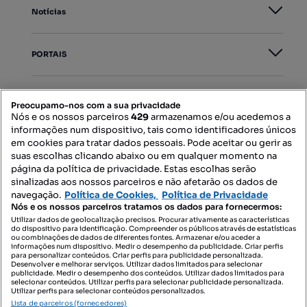
Notícias
PORTAIS
Mapa do Site
Preocupamo-nos com a sua privacidade
Nós e os nossos parceiros
429
armazenamos e/ou acedemos a
informações num dispositivo, tais como identificadores únicos
Contacte-nos
em cookies para tratar dados pessoais. Pode aceitar ou gerir as
suas escolhas clicando abaixo ou em qualquer momento na
página da política de privacidade. Estas escolhas serão
sinalizadas aos nossos parceiros e não afetarão os dados de
SIGA-NOS:
navegação.
Política de Cookies,
Política de Privacidade
Nós e os nossos parceiros tratamos os dados para fornecermos:
Utilizar dados de geolocalização precisos. Procurar ativamente as características
do dispositivo para identificação. Compreender os públicos através de estatísticas
ou combinações de dados de diferentes fontes. Armazenar e/ou aceder a
DESCARREGAR NA:
informações num dispositivo. Medir o desempenho da publicidade. Criar perfis
para personalizar conteúdos. Criar perfis para publicidade personalizada.
Desenvolver e melhorar serviços. Utilizar dados limitados para selecionar
publicidade. Medir o desempenho dos conteúdos. Utilizar dados limitados para
selecionar conteúdos. Utilizar perfis para selecionar publicidade personalizada.
Utilizar perfis para selecionar conteúdos personalizados.
Lista de parceiros (fornecedores)