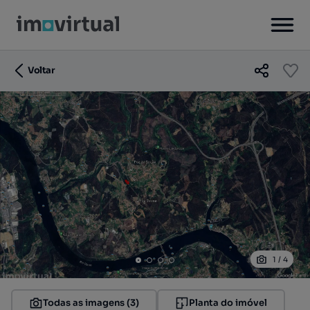
Voltar
1
/
4
Todas as imagens (3)
Planta do imóvel