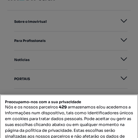
Sobre o Imovirtual
Para Profissionais
Notícias
PORTAIS
Mapa do Site
Preocupamo-nos com a sua privacidade
Nós e os nossos parceiros
429
armazenamos e/ou acedemos a
informações num dispositivo, tais como identificadores únicos
Contacte-nos
em cookies para tratar dados pessoais. Pode aceitar ou gerir as
suas escolhas clicando abaixo ou em qualquer momento na
página da política de privacidade. Estas escolhas serão
sinalizadas aos nossos parceiros e não afetarão os dados de