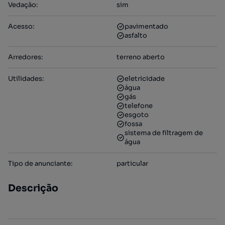
Vedação
:
sim
Acesso
:
pavimentado
asfalto
Arredores
:
terreno aberto
Utilidades
:
eletricidade
água
gás
telefone
esgoto
fossa
sistema de filtragem de
água
Tipo de anunciante
:
particular
Descrição