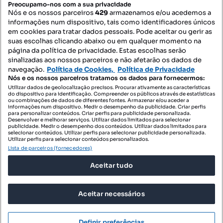
Preocupamo-nos com a sua privacidade
Nós e os nossos parceiros
429
armazenamos e/ou acedemos a
informações num dispositivo, tais como identificadores únicos
Contacte-nos
em cookies para tratar dados pessoais. Pode aceitar ou gerir as
suas escolhas clicando abaixo ou em qualquer momento na
página da política de privacidade. Estas escolhas serão
sinalizadas aos nossos parceiros e não afetarão os dados de
SIGA-NOS:
navegação.
Política de Cookies,
Política de Privacidade
Nós e os nossos parceiros tratamos os dados para fornecermos:
Utilizar dados de geolocalização precisos. Procurar ativamente as características
do dispositivo para identificação. Compreender os públicos através de estatísticas
ou combinações de dados de diferentes fontes. Armazenar e/ou aceder a
DESCARREGAR NA:
informações num dispositivo. Medir o desempenho da publicidade. Criar perfis
para personalizar conteúdos. Criar perfis para publicidade personalizada.
Desenvolver e melhorar serviços. Utilizar dados limitados para selecionar
publicidade. Medir o desempenho dos conteúdos. Utilizar dados limitados para
selecionar conteúdos. Utilizar perfis para selecionar publicidade personalizada.
Utilizar perfis para selecionar conteúdos personalizados.
Lista de parceiros (fornecedores)
© 2026 Imovirtual.com, OLX Portugal, S.A.
Aceitar tudo
TERMOS DE UTILIZAÇÃO
POLÍTICA DE PRIVACIDADE
Aceitar necessários
CONFIGURAÇÕES DE PRIVACIDADE
Mensagens
Definir preferências