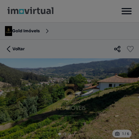
Gold Imóveis
Voltar
1
/
6