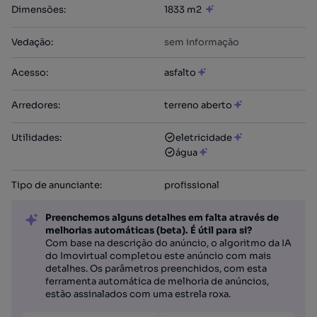
Dimensões
:
1833 m2
Vedação
:
sem informação
Acesso
:
asfalto
Arredores
:
terreno aberto
Utilidades
:
eletricidade
água
Tipo de anunciante
:
profissional
Preenchemos alguns detalhes em falta através de
melhorias automáticas (beta). É útil para si?
Com base na descrição do anúncio, o algoritmo da IA
do Imovirtual completou este anúncio com mais
detalhes. Os parâmetros preenchidos, com esta
ferramenta automática de melhoria de anúncios,
estão assinalados com uma estrela roxa.