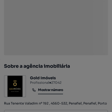
Sobre a agência imobiliária
Gold Imóveis
Profissional
■
27042
Mostrar número
Mostrar número
Rua Tenente Valadim nº 192 , 4560-532, Penafiel, Penafiel, Porto