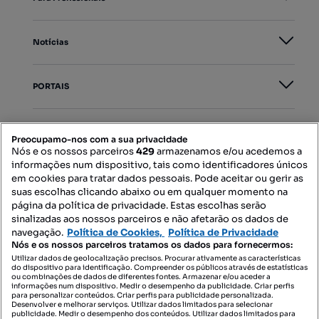
Notícias
PORTAIS
Mapa do Site
Preocupamo-nos com a sua privacidade
Nós e os nossos parceiros
429
armazenamos e/ou acedemos a
informações num dispositivo, tais como identificadores únicos
Contacte-nos
em cookies para tratar dados pessoais. Pode aceitar ou gerir as
suas escolhas clicando abaixo ou em qualquer momento na
página da política de privacidade. Estas escolhas serão
sinalizadas aos nossos parceiros e não afetarão os dados de
SIGA-NOS:
navegação.
Política de Cookies,
Política de Privacidade
Nós e os nossos parceiros tratamos os dados para fornecermos:
Utilizar dados de geolocalização precisos. Procurar ativamente as características
do dispositivo para identificação. Compreender os públicos através de estatísticas
ou combinações de dados de diferentes fontes. Armazenar e/ou aceder a
DESCARREGAR NA:
informações num dispositivo. Medir o desempenho da publicidade. Criar perfis
para personalizar conteúdos. Criar perfis para publicidade personalizada.
Desenvolver e melhorar serviços. Utilizar dados limitados para selecionar
publicidade. Medir o desempenho dos conteúdos. Utilizar dados limitados para