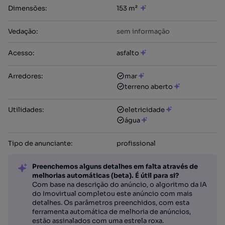
Dimensões
:
153 m²
Vedação
:
sem informação
Acesso
:
asfalto
Arredores
:
mar
terreno aberto
Utilidades
:
eletricidade
água
Tipo de anunciante
:
profissional
Preenchemos alguns detalhes em falta através de
melhorias automáticas (beta). É útil para si?
Com base na descrição do anúncio, o algoritmo da IA
do Imovirtual completou este anúncio com mais
detalhes. Os parâmetros preenchidos, com esta
ferramenta automática de melhoria de anúncios,
estão assinalados com uma estrela roxa.