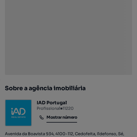
Sobre a agência imobiliária
IAD Portugal
Profissional
■
11220
Mostrar número
Mostrar número
Avenida da Boavista 934, 4100-112, Cedofeita, Ildefonso, Sé,