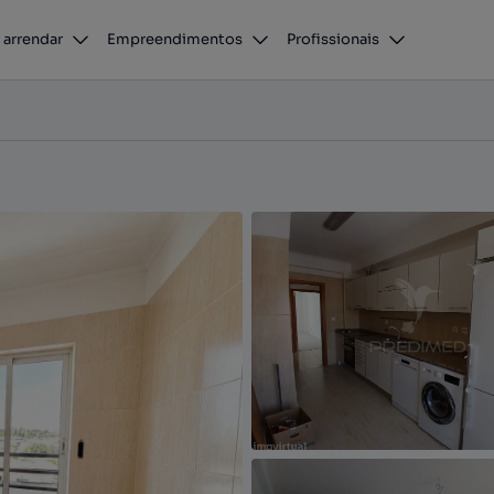
 arrendar
Empreendimentos
Profissionais
inta do Chiado, Laranjeiro e Feijó, Almada, Setúbal