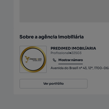
Sobre a agência imobiliária
PREDIMED IMOBILÍARIA
Profissional
■
22503
Mostrar número
Mostrar número
Avenida do Brasil nª 43, 12º, 1700-06
Ver portfólio