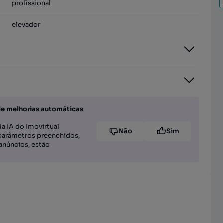
profissional
elevador
de melhorias automáticas
a IA do Imovirtual
Não
Sim
parâmetros preenchidos,
anúncios, estão