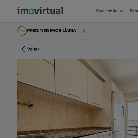
T2 FEIJÓ com arrecadação
Para venda
Para
Rua César de Oliveira - Vale Flores, Vale Flores - Qu
PREDIMED IMOBILÍARIA
Voltar