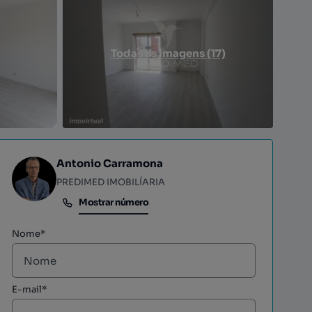
Todas as imagens (17)
Antonio Carramona
PREDIMED IMOBILÍARIA
Mostrar número
Mostrar número
Nome*
E-mail*