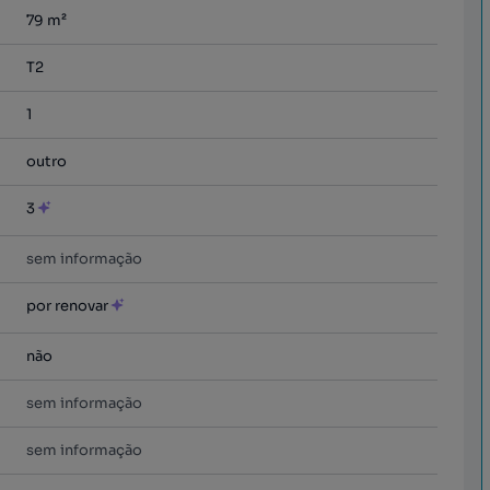
79
m²
T2
1
outro
3
sem informação
por renovar
não
sem informação
sem informação