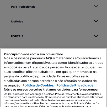
Para Profissionais
Notícias
PORTAIS
Mapa do Site
Preocupamo-nos com a sua privacidade
Nós e os nossos parceiros
429
armazenamos e/ou acedemos a
informações num dispositivo, tais como identificadores únicos
Contacte-nos
em cookies para tratar dados pessoais. Pode aceitar ou gerir as
suas escolhas clicando abaixo ou em qualquer momento na
página da política de privacidade. Estas escolhas serão
sinalizadas aos nossos parceiros e não afetarão os dados de
SIGA-NOS:
navegação.
Política de Cookies,
Política de Privacidade
Nós e os nossos parceiros tratamos os dados para fornecermos:
Utilizar dados de geolocalização precisos. Procurar ativamente as características
do dispositivo para identificação. Compreender os públicos através de estatísticas
ou combinações de dados de diferentes fontes. Armazenar e/ou aceder a
DESCARREGAR NA:
informações num dispositivo. Medir o desempenho da publicidade. Criar perfis
para personalizar conteúdos. Criar perfis para publicidade personalizada.