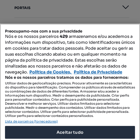
PORTAIS
Mapa do Site
Preocupamo-nos com a sua privacidade
Nós e os nossos parceiros
429
armazenamos e/ou acedemos a
informações num dispositivo, tais como identificadores únicos
Contacte-nos
em cookies para tratar dados pessoais. Pode aceitar ou gerir as
suas escolhas clicando abaixo ou em qualquer momento na
página da política de privacidade. Estas escolhas serão
sinalizadas aos nossos parceiros e não afetarão os dados de
SIGA-NOS:
navegação.
Política de Cookies,
Política de Privacidade
Nós e os nossos parceiros tratamos os dados para fornecermos:
Utilizar dados de geolocalização precisos. Procurar ativamente as características
do dispositivo para identificação. Compreender os públicos através de estatísticas
ou combinações de dados de diferentes fontes. Armazenar e/ou aceder a
DESCARREGAR NA:
informações num dispositivo. Medir o desempenho da publicidade. Criar perfis
para personalizar conteúdos. Criar perfis para publicidade personalizada.
Desenvolver e melhorar serviços. Utilizar dados limitados para selecionar
publicidade. Medir o desempenho dos conteúdos. Utilizar dados limitados para
selecionar conteúdos. Utilizar perfis para selecionar publicidade personalizada.
Utilizar perfis para selecionar conteúdos personalizados.
Lista de parceiros (fornecedores)
© 2026 Imovirtual.com, OLX Portugal, S.A.
Aceitar tudo