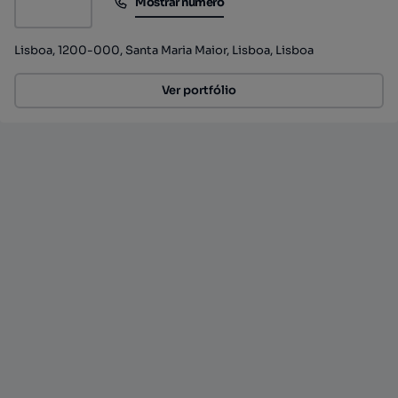
Mostrar número
Mostrar número
Lisboa, 1200-000, Santa Maria Maior, Lisboa, Lisboa
Ver portfólio