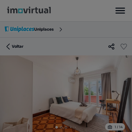
Uniplaces
Voltar
1
/
14