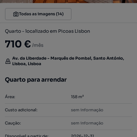
Todas as imagens (14)
Quarto - localizado em Picoas Lisbon
710 €
/mês
Av. da Liberdade - Marquês de Pombal, Santo António,
Lisboa, Lisboa
Quarto para arrendar
Área
:
158
m²
Custo adicional
:
sem informação
Caução
:
sem informação
Disponível a partir de
:
2026-12-31