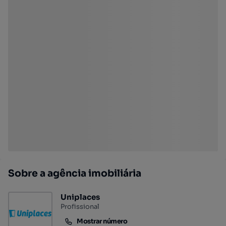
Sobre a agência imobiliária
Uniplaces
Profissional
Mostrar número
Mostrar número