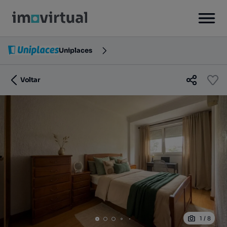
Uniplaces
Voltar
1
/
8