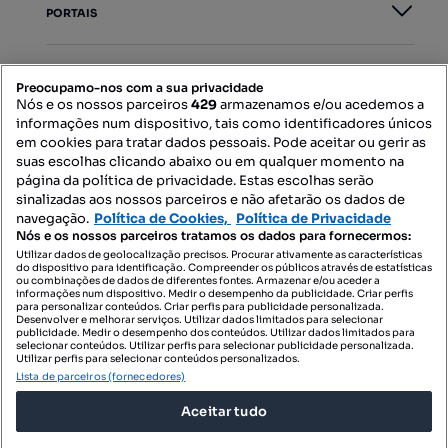
PORTAIS
Mapa do Site
Preocupamo-nos com a sua privacidade
Nós e os nossos parceiros
429
armazenamos e/ou acedemos a
informações num dispositivo, tais como identificadores únicos
Contacte-nos
em cookies para tratar dados pessoais. Pode aceitar ou gerir as
suas escolhas clicando abaixo ou em qualquer momento na
página da política de privacidade. Estas escolhas serão
sinalizadas aos nossos parceiros e não afetarão os dados de
SIGA-NOS:
navegação.
Política de Cookies,
Política de Privacidade
Nós e os nossos parceiros tratamos os dados para fornecermos:
Utilizar dados de geolocalização precisos. Procurar ativamente as características
do dispositivo para identificação. Compreender os públicos através de estatísticas
ou combinações de dados de diferentes fontes. Armazenar e/ou aceder a
DESCARREGAR NA:
informações num dispositivo. Medir o desempenho da publicidade. Criar perfis
para personalizar conteúdos. Criar perfis para publicidade personalizada.
Desenvolver e melhorar serviços. Utilizar dados limitados para selecionar
publicidade. Medir o desempenho dos conteúdos. Utilizar dados limitados para
selecionar conteúdos. Utilizar perfis para selecionar publicidade personalizada.
Utilizar perfis para selecionar conteúdos personalizados.
Lista de parceiros (fornecedores)
© 2026 Imovirtual.com, OLX Portugal, S.A.
Aceitar tudo
TERMOS DE UTILIZAÇÃO