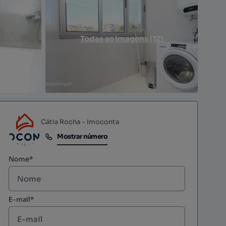
Todas as imagens (12)
Cátia Rocha - Imoconta
Mostrar número
Mostrar número
Nome*
E-mail*