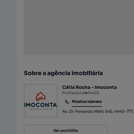
Sobre a agência imobiliária
Cátia Rocha - Imoconta
Profissional
■
14439
Mostrar número
Mostrar número
Av. Dr. Fernando Melo 645, 4440-777
Ver portfólio