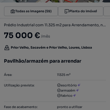
Todas as imagens (59)
Planta do imóvel
Prédio Industrial com 11.325 m2 para Arrendamento, no Prior velho, ...
75 000 €
/mês
Prior Velho, Sacavém e Prior Velho, Loures, Lisboa
Pavilhão/armazém para arrendar
Área
:
11325
m²
Utilização prevista
:
escritório
armazém
fabrico
Fase de acabamento
:
pronto a utilizar