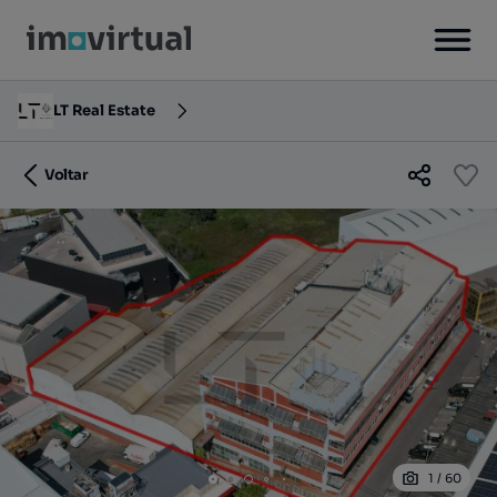
LT Real Estate
Voltar
1
/
60