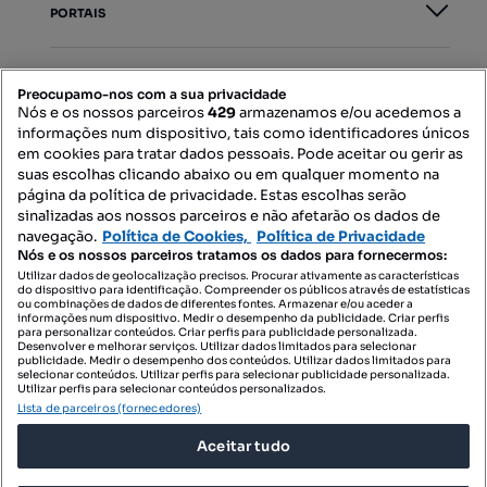
PORTAIS
Mapa do Site
Preocupamo-nos com a sua privacidade
Nós e os nossos parceiros
429
armazenamos e/ou acedemos a
informações num dispositivo, tais como identificadores únicos
Contacte-nos
em cookies para tratar dados pessoais. Pode aceitar ou gerir as
suas escolhas clicando abaixo ou em qualquer momento na
página da política de privacidade. Estas escolhas serão
sinalizadas aos nossos parceiros e não afetarão os dados de
SIGA-NOS:
navegação.
Política de Cookies,
Política de Privacidade
Nós e os nossos parceiros tratamos os dados para fornecermos:
Utilizar dados de geolocalização precisos. Procurar ativamente as características
do dispositivo para identificação. Compreender os públicos através de estatísticas
ou combinações de dados de diferentes fontes. Armazenar e/ou aceder a
DESCARREGAR NA:
informações num dispositivo. Medir o desempenho da publicidade. Criar perfis
para personalizar conteúdos. Criar perfis para publicidade personalizada.
Desenvolver e melhorar serviços. Utilizar dados limitados para selecionar
publicidade. Medir o desempenho dos conteúdos. Utilizar dados limitados para
selecionar conteúdos. Utilizar perfis para selecionar publicidade personalizada.
Utilizar perfis para selecionar conteúdos personalizados.
Lista de parceiros (fornecedores)
© 2026 Imovirtual.com, OLX Portugal, S.A.
Aceitar tudo
TERMOS DE UTILIZAÇÃO