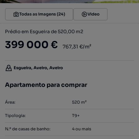
Todas as imagens (24)
Video
Prédio em Esgueira de 520,00 m2
399 000 €
767,31 €/m²
Esgueira, Aveiro, Aveiro
Apartamento para comprar
Área
:
520
m²
Tipologia
:
T9+
N.º de casas de banho
:
4 ou mais