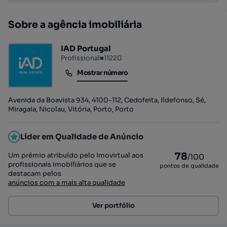
Sobre a agência imobiliária
IAD Portugal
Profissional
■
11220
Mostrar número
Mostrar número
Avenida da Boavista 934, 4100-112, Cedofeita, Ildefonso, Sé,
Miragaia, Nicolau, Vitória, Porto, Porto
Líder em Qualidade de Anúncio
78
Um prémio atribuído pelo Imovirtual aos
/100
profissionais imobiliários que se
pontos de qualidade
destacam pelos
anúncios com a mais alta qualidade
Ver portfólio