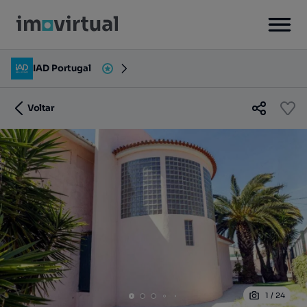
IAD Portugal
Voltar
1
/
24