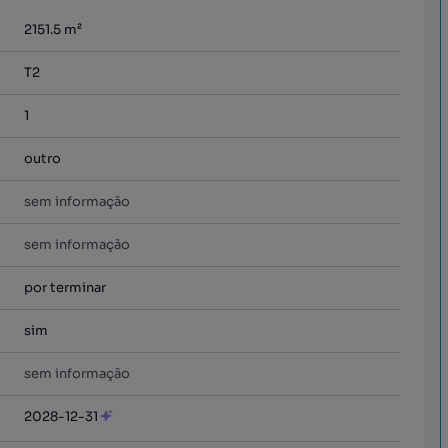
2151.5
m²
T2
1
outro
sem informação
sem informação
por terminar
sim
sem informação
2028-12-31