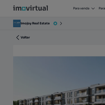
Poiares Premium
Para venda
Para
Entroncamento, Poiares (Santo André), Vila Nova d
Imojoy Real Estate
Voltar