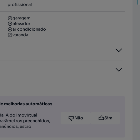
profissional
garagem
elevador
ar condicionado
varanda
de melhorias automáticas
a IA do Imovirtual
Não
Sim
parâmetros preenchidos,
anúncios, estão