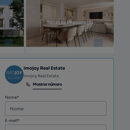
Todas as imagens (8)
Imojoy Real Estate
Imojoy Real Estate
Mostrar número
Mostrar número
Nome*
E-mail*