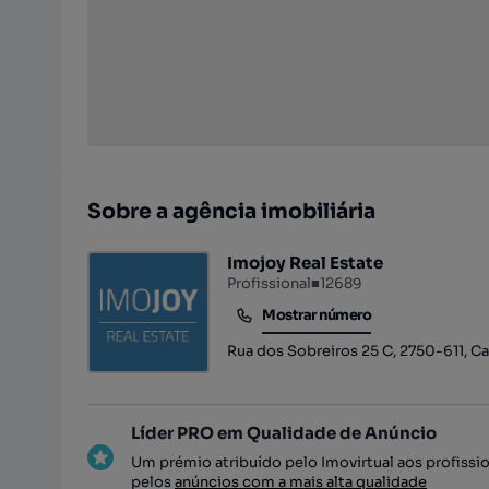
Sobre a agência imobiliária
Imojoy Real Estate
Profissional
■
12689
Mostrar número
Mostrar número
Rua dos Sobreiros 25 C, 2750-611, Cas
Líder PRO em Qualidade de Anúncio
Um prémio atribuído pelo Imovirtual aos profissi
pelos
anúncios com a mais alta qualidade