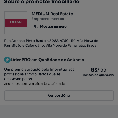
Sobre o promotor imobiliário
MEDIUM Real Estate
Empreendimentos
Mostrar número
Mostrar número
Rua Adriano Pinto Basto n.º 282, 4760-114, Vila Nova de
Famalicão e Calendário, Vila Nova de Famalicão, Braga
Líder PRO em Qualidade de Anúncio
83
Um prémio atribuído pelo Imovirtual aos
/100
profissionais imobiliários que se
pontos de qualidade
destacam pelos
anúncios com a mais alta qualidade
Ver portfólio