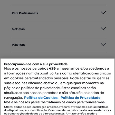
Para Profissionais
Notícias
PORTAIS
Mapa do Site
Preocupamo-nos com a sua privacidade
Nós e os nossos parceiros
429
armazenamos e/ou acedemos a
informações num dispositivo, tais como identificadores únicos
Contacte-nos
em cookies para tratar dados pessoais. Pode aceitar ou gerir as
suas escolhas clicando abaixo ou em qualquer momento na
página da política de privacidade. Estas escolhas serão
sinalizadas aos nossos parceiros e não afetarão os dados de
SIGA-NOS:
navegação.
Política de Cookies,
Política de Privacidade
Nós e os nossos parceiros tratamos os dados para fornecermos:
Utilizar dados de geolocalização precisos. Procurar ativamente as características
do dispositivo para identificação. Compreender os públicos através de estatísticas
ou combinações de dados de diferentes fontes. Armazenar e/ou aceder a
DESCARREGAR NA: