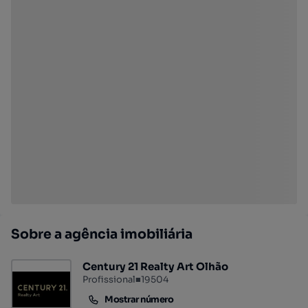
Sobre a agência imobiliária
Century 21 Realty Art Olhão
Profissional
■
19504
Mostrar número
Mostrar número