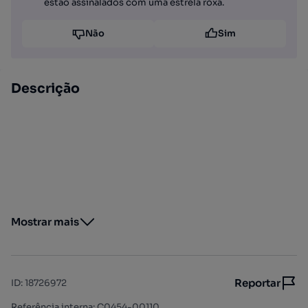
estão assinalados com uma estrela roxa.
Não
Sim
Descrição
Mostrar mais
Reportar
ID
:
18726972
Referência interna: C0454-00110