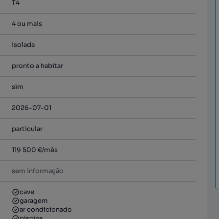
T4
4 ou mais
isolada
pronto a habitar
sim
2026-07-01
particular
119 500 €
/mês
sem informação
cave
garagem
ar condicionado
piscina