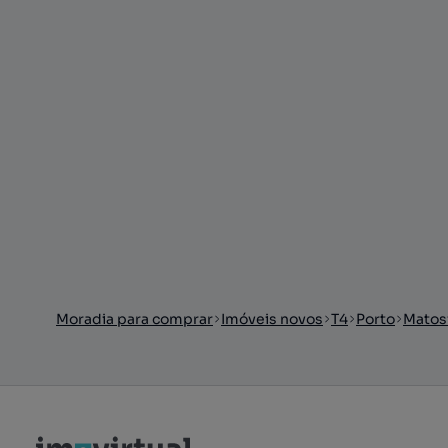
Moradia para comprar
Imóveis novos
T4
Porto
Matos