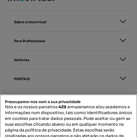
Sobre o Imovirtual
Para Profissionais
Notícias
PORTAIS
Mapa do Site
Preocupamo-nos com a sua privacidade
Nós e os nossos parceiros
429
armazenamos e/ou acedemos a
informações num dispositivo, tais como identificadores únicos
Contacte-nos
em cookies para tratar dados pessoais. Pode aceitar ou gerir as
suas escolhas clicando abaixo ou em qualquer momento na
página da política de privacidade. Estas escolhas serão
sinalizadas aos nossos parceiros e não afetarão os dados de