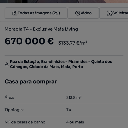
Todas as imagens (29)
Video
Solicita
Moradia T4 - Exclusive Maia Living
670 000 €
3133,77 €/m²
Rua da Estação, Brandinhães - Pirâmides - Quinta dos
Cónegos, Cidade da Maia, Maia, Porto
Casa para comprar
Área
:
213.8
m²
Tipologia
:
T4
N.º de casas de banho
:
4 ou mais