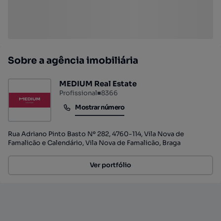
Sobre a agência imobiliária
MEDIUM Real Estate
Profissional
■
8366
Mostrar número
Mostrar número
Rua Adriano Pinto Basto Nº 282, 4760-114, Vila Nova de
Famalicão e Calendário, Vila Nova de Famalicão, Braga
Ver portfólio