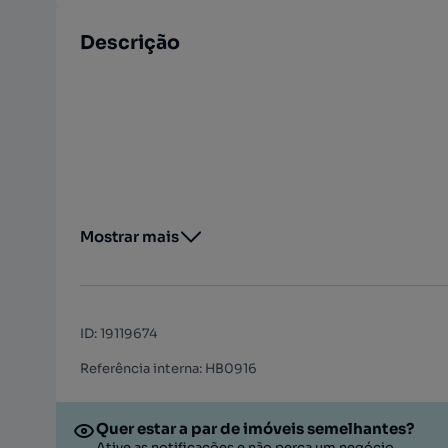
Descrição
Mostrar mais
ID
:
19119674
Referência interna: HB0916
Quer estar a par de imóveis semelhantes?
Ative as notificações e não perca um negócio