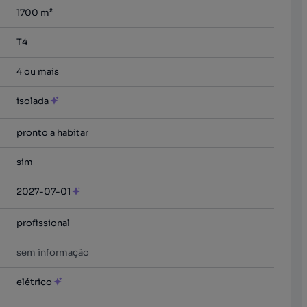
1700
m²
T4
4 ou mais
isolada
pronto a habitar
sim
2027-07-01
profissional
sem informação
elétrico