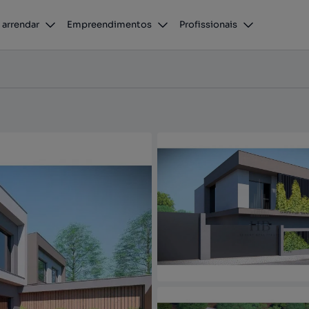
bóboda | Cascais
 arrendar
Empreendimentos
Profissionais
 Rana, Cascais, Lisboa