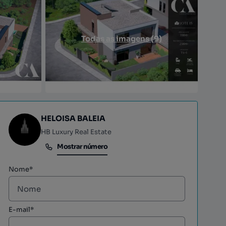
Todas as imagens (9)
HELOISA BALEIA
HB Luxury Real Estate
Mostrar número
Mostrar número
Nome*
E-mail*