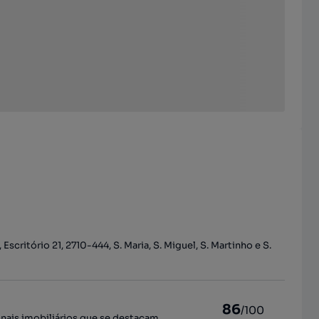
Escritório 21, 2710-444, S. Maria, S. Miguel, S. Martinho e S.
86
/100
onais imobiliários que se destacam