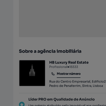
Sobre a agência imobiliária
HB Luxury Real Estate
Profissional
■
18333
Mostrar número
Mostrar número
Rua do Centro Empresarial, Edificio2, 
Pedro de Penaferrim, Sintra, Lisboa
Líder PRO em Qualidade de Anúncio
Um prémio atribuído pelo Imovirtual aos profissi