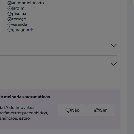
ar condicionado
jardim
piscina
terraço
varanda
garagem
de melhorias automáticas
a IA do Imovirtual
Não
Sim
parâmetros preenchidos,
anúncios, estão