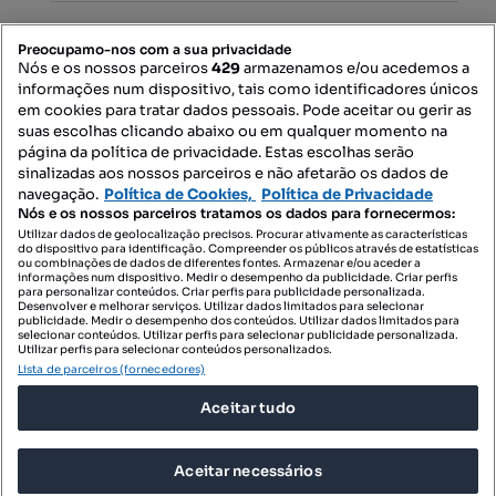
Mapa do Site
Preocupamo-nos com a sua privacidade
Nós e os nossos parceiros
429
armazenamos e/ou acedemos a
informações num dispositivo, tais como identificadores únicos
Contacte-nos
em cookies para tratar dados pessoais. Pode aceitar ou gerir as
suas escolhas clicando abaixo ou em qualquer momento na
página da política de privacidade. Estas escolhas serão
sinalizadas aos nossos parceiros e não afetarão os dados de
SIGA-NOS:
navegação.
Política de Cookies,
Política de Privacidade
Nós e os nossos parceiros tratamos os dados para fornecermos:
Utilizar dados de geolocalização precisos. Procurar ativamente as características
do dispositivo para identificação. Compreender os públicos através de estatísticas
ou combinações de dados de diferentes fontes. Armazenar e/ou aceder a
DESCARREGAR NA:
informações num dispositivo. Medir o desempenho da publicidade. Criar perfis
para personalizar conteúdos. Criar perfis para publicidade personalizada.
Desenvolver e melhorar serviços. Utilizar dados limitados para selecionar
publicidade. Medir o desempenho dos conteúdos. Utilizar dados limitados para
selecionar conteúdos. Utilizar perfis para selecionar publicidade personalizada.
Utilizar perfis para selecionar conteúdos personalizados.
Lista de parceiros (fornecedores)
© 2026 Imovirtual.com, OLX Portugal, S.A.
Aceitar tudo
TERMOS DE UTILIZAÇÃO
POLÍTICA DE PRIVACIDADE
Aceitar necessários
CONFIGURAÇÕES DE PRIVACIDADE