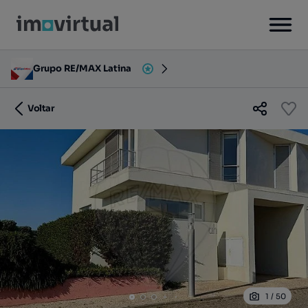
Grupo RE/MAX Latina
Voltar
1
/
50