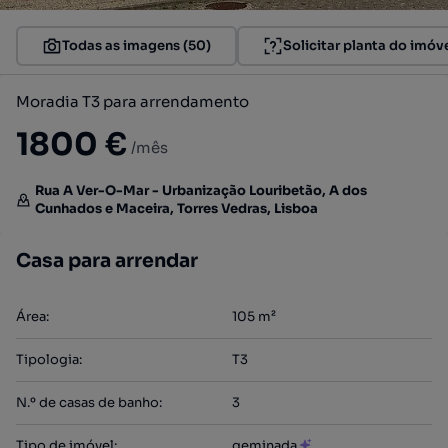
Todas as imagens (50)
Solicitar planta do imóv
Moradia T3 para arrendamento
1800 €
/mês
Rua A Ver-O-Mar - Urbanização Louribetão, A dos
Cunhados e Maceira, Torres Vedras, Lisboa
Casa para arrendar
Área
:
105
m²
Tipologia
:
T3
N.º de casas de banho
:
3
Tipo de imóvel
:
geminada