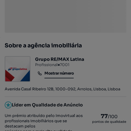
Sobre a agência imobiliária
Grupo RE/MAX Latina
Profissional
■
7001
Mostrar número
Mostrar número
Avenida Casal Ribeiro 12B, 1000-092, Arroios, Lisboa, Lisboa
Líder em Qualidade de Anúncio
77
Um prémio atribuído pelo Imovirtual aos
/100
profissionais imobiliários que se
pontos de qualidade
destacam pelos